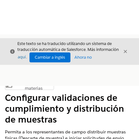
Este texto se ha traducido utilizando un sistema de
traducción automática de Salesforce. Más información
Cerrar
Cerrar
Cerrar
aquí
.
Cambiar a inglés
Ahora no
Índice de
Mostrar índice de materias
materias
Configurar validaciones de
cumplimiento y distribución
de muestras
Permita a los representantes de campo distribuir muestras
físicas (Descarte de muestra) e iniciar solicitudes de envío