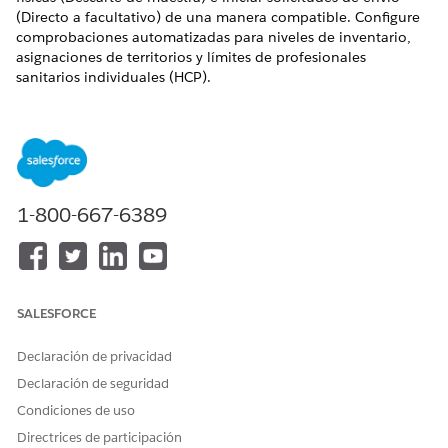
(Directo a facultativo) de una manera compatible. Configure
comprobaciones automatizadas para niveles de inventario,
asignaciones de territorios y límites de profesionales
sanitarios individuales (HCP).
EDICIONES NECESARIAS
Disponible en:
Lightning Experience
Disponible en: Ediciones
Enterprise
y
Unlimited
con
licencia Life Sciences Cloud, Life Sciences Cloud para
1-800-667-6389
Customer Engagement Add-on y el paquete gestionado Life
Sciences Customer Engagement.
Configurar desembolso de muestra
Configure el desembolso de muestra de modo que los
SALESFORCE
representantes de campo puedan registrar muestras físicas
proporcionadas a profesionales de la salud durante las
Declaración de privacidad
visitas.
Declaración de seguridad
Configurar validación de inventario de muestra
Condiciones de uso
Configure la validación de inventario para comprobar si
Directrices de participación
los representantes de ventas tienen suficiente stock físico