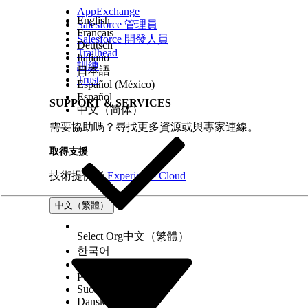
AppExchange
English
Salesforce 管理員
Français
Salesforce 開發人員
Deutsch
Trailhead
Italiano
訓練
日本語
Trust
Español (México)
Español
SUPPORT & SERVICES
中文（简体）
需要協助嗎？尋找更多資源或與專家連線。
取得支援
技術提供者
Experience Cloud
中文（繁體）
Select Org
中文（繁體）
한국어
Русский
Português (Brasil)
Suomi
Dansk