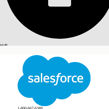
設定範例散佈與合規
讓現場代表以合規的方式散佈實體樣品 (範例捨棄) 
專家 (HCP) 限制的自動檢查。
必要版本
結束
提供版本：
Lightning Experience
提供版本：具有 Life Sciences Cloud、Life Sciences
切換至英文
不
此文已使用 Salesforce 機器翻譯系統翻譯。更多詳細資料請參見
此處
。
Engagement 受管理封裝的
Enterprise
和
Unlimite
設定範例支出
設定範例支出,讓現場代表可以在造訪期間記錄提供給
設定範例庫存驗證
結束
結束
設定庫存驗證以在記錄樣品時檢查銷售代表是否有足夠
設定導向開業醫師
設定「直接傳送給開業醫師」(DTP),讓現場代表可
設定區域範圍產品配置驗證
根據區域範圍層級分配計畫和每個造訪限制,限制現場
設定 HCP 範例限制驗證
1-800-667-6389