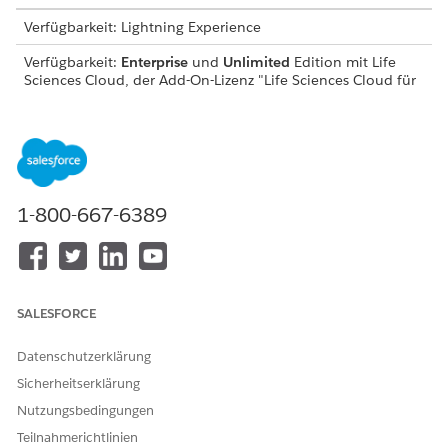
Verfügbarkeit: Lightning Experience
Verfügbarkeit:
Enterprise
und
Unlimited
Edition mit Life
Sciences Cloud, der Add-On-Lizenz "Life Sciences Cloud für
Kundenengagement" und dem verwalteten Paket "Life
Sciences Customer Engagement".
ERFORDERLICHE BENUTZERBERECHTIGUNGEN
Verwalten von
Berechtigungssatz
1-800-667-6389
Besuchseinstellungen:
"Commercial Admin"
(Handelsadministrator für
Biowissenschaften)
Dieser Auftrag verwendet Besuchsdaten, um Besuche vom
Jahr zum Datum, nächste Besuche und letzte Besuche in
SALESFORCE
Datensätzen vom Typ "Anbieteraccountregionsinformationen"
zu berechnen.
Datenschutzerklärung
Sicherheitserklärung
Suchen Sie im App Launcher
Biowissenschaften
kommerziell
, wählen Sie diese Option aus und wählen Sie
Nutzungsbedingungen
dann
Administratorkonsole
aus.
Teilnahmerichtlinien
Wählen Sie
Besuchsinformationen
|
Besuchsaufträge
.