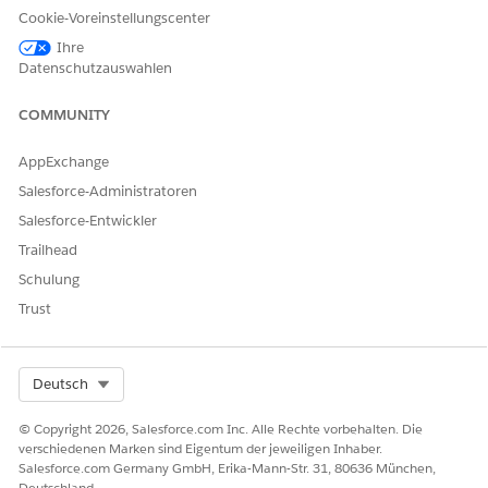
Cookie-Voreinstellungscenter
Suchen Sie nach dem Auftrag "Update Provider Account
Territory Information" (Informationen zur
Ihre
Anbieteraccountregion aktualisieren).
Datenschutzauswahlen
Klicken Sie auf
Planen
, um den Auftrag wiederholt
auszuführen, oder auf
Jetzt ausführen
, um den Auftrag
COMMUNITY
sofort auszuführen.
AppExchange
Salesforce-Administratoren
Salesforce-Entwickler
KONNTEN SIE IHR PROBLEM MITHILFE DIESES ARTIKELS
Trailhead
LÖSEN?
Schulung
Geben Sie uns Feedback, damit wir uns verbessern können.
Trust
Ja
Nein
Select Org
Deutsch
© Copyright 2026, Salesforce.com Inc. Alle Rechte vorbehalten. Die
verschiedenen Marken sind Eigentum der jeweiligen Inhaber.
Salesforce.com Germany GmbH, Erika-Mann-Str. 31, 80636 München,
Deutschland