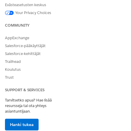
nyt
suorittaaksesi työn välittömästi.
Evästeasetusten keskus
Your Privacy Choices
RATKAISIKO TÄMÄ ARTIKKELI ONGELMASI?
COMMUNITY
Anna palautetta, jotta voimme kehittyä!
AppExchange
Kyllä
Ei
Salesforce-pääkäyttäjät
Salesforce-kehittäjät
Trailhead
Koulutus
Trust
SUPPORT & SERVICES
Tarvitsetko apua? Hae lisää
resursseja tai ota yhteys
asiantuntijaan.
Hanki tukea