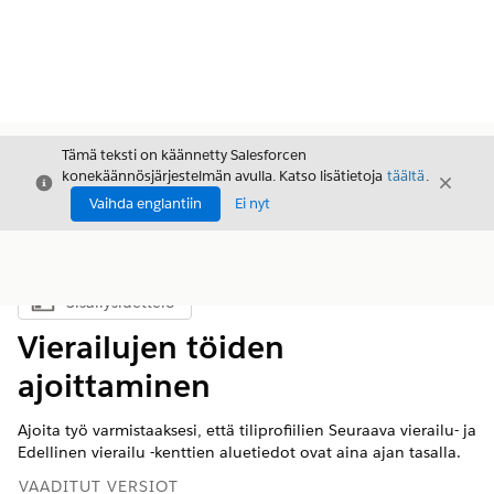
Tämä teksti on käännetty Salesforcen
konekäännösjärjestelmän avulla. Katso lisätietoja
täältä
.
Sulje
Sulje
Sulje
Vaihda englantiin
Ei nyt
Sisällysluettelo
Näytä sisällysluettelo
Vierailujen töiden
ajoittaminen
Ajoita työ varmistaaksesi, että tiliprofiilien Seuraava vierailu- ja
Edellinen vierailu -kenttien aluetiedot ovat aina ajan tasalla.
VAADITUT VERSIOT