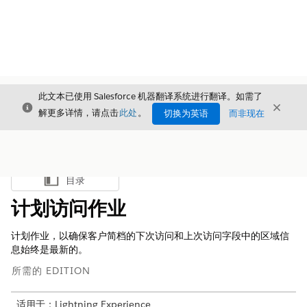
此文本已使用 Salesforce 机器翻译系统进行翻译。如需了
关闭
关闭
关闭
解更多详情，请点击
此处
。
切换为英语
而非现在
目录
显示目录
计划访问作业
计划作业，以确保客户简档的下次访问和上次访问字段中的区域信
息始终是最新的。
所需的 EDITION
适用于：Lightning Experience