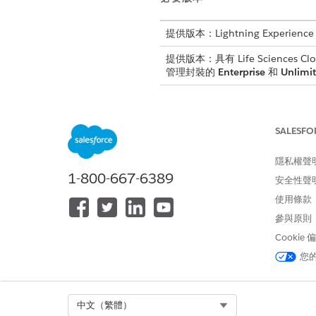
提供版本：Lightning Experience
提供版本：具有 Life Sciences Clou
管理封裝的
Enterprise
和
Unlimi
若要管理造訪設定:
SALESFO
此工作使用造訪資料計算提供
隱私權聲
1-800-667-6389
安全性聲
進入 App Launcher,尋找並選
使用條款
選取
造訪資訊
|
造訪工作
。
找到「更新提供者帳戶區域範圍
參與原則
按一下「
排程
」重複執行工作
Cookie
您
此文章是否解決您的問題？
Select Org
中文（繁體）
請讓我們知道，以便我們改進！