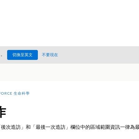
處
。
切換至英文
不要現在
FORCE 生命科學
作
「後次造訪」和「最後一次造訪」欄位中的區域範圍資訊一律為