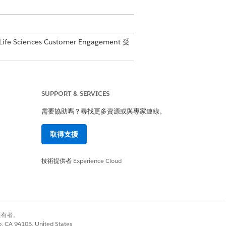
fe Sciences Customer Engagement 受
」權限集
SUPPORT & SERVICES
需要協助嗎？尋找更多資源或與專家連線。
造訪。
取得支援
技術提供者
Experience Cloud
是
否
別擁有者。
co, CA 94105, United States