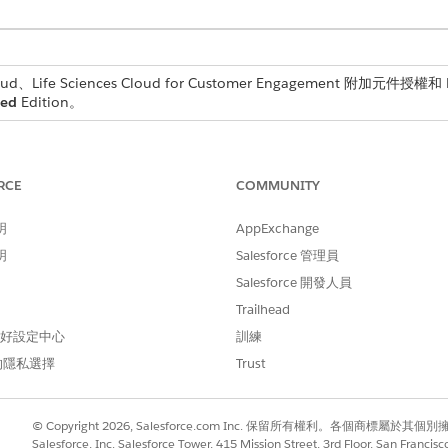
d、Life Sciences Cloud for Customer Engagement 附加元件授權和 Li
ted
Edition。
所需的使用者權限
RCE
COMMUNITY
「Life Sciences 商業管理員
者帳戶區域範圍資訊記錄上的年度到日期造訪、後續造訪和前次
明
AppExchange
明
Salesforce 管理員
取「
Life Sciences Commercial
」,然後選取「
管理員主控台
」。
Salesforce 開發人員
資訊」工作。
Trailhead
,或按一下「立即
執行
」立即執行工作。
 偏好設定中心
訓練
的隱私選擇
Trust
© Copyright 2026, Salesforce.com Inc. 保留所有權利。各個商標屬於其個
Salesforce, Inc. Salesforce Tower, 415 Mission Street, 3rd Floor, San Francis