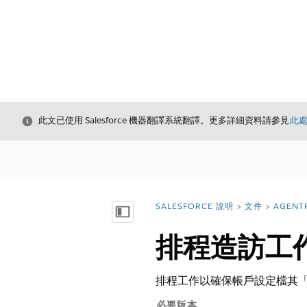
結束
此文已使用 Salesforce 機器翻譯系統翻譯。更多詳細資料請參見
此
SALESFORCE 說明
文件
AGENT
您位於此處：
顯示目錄
排程造訪工
排程工作以確保帳戶設定檔其
必要版本