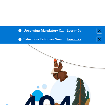
Upcoming Mandatory Changes to Public Key Infrastructure (PKI)
Leer más
Clo
Salesforce Enforces New Security Requirements in Summer 2026
Leer más
Clo