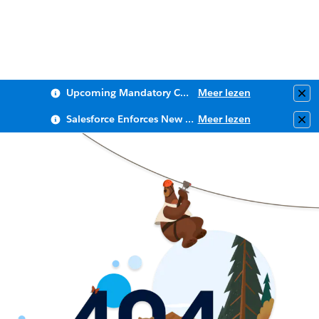
Upcoming Mandatory Changes to Public Key Infrastructure (PKI)
Meer lezen
Clo
Salesforce Enforces New Security Requirements in Summer 2026
Meer lezen
Clo