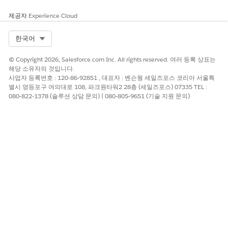
보고서
제공자
Experience Cloud
방문을 완료한 후 방문 레코드를 업데이트하고 저장합니다. 방문을
계획(초안) 또는 제출(완료)으로 저장할 수 있습니다. 시스템은 제출
Select Org
한국어
되지 않은(계획된) 방문을 추적하고 활동 속도를 모니터링하여 대상
대비 현재 진행 상황을 표시합니다. 방문 목표를 보고, 활동 가중치,
© Copyright 2026, Salesforce.com Inc. All rights reserved. 여러 등록 상표는
총 실제 활동, 총 예약, 가중 실제, 가중 일정과 같은 메트릭을 사용
해당 소유자의 것입니다.
하여 시스템에서 제공자 활동을 측정할 수 있습니다.
사업자 등록번호 : 120-86-92851 , 대표자 : 벤슨웡 세일즈포스 코리아 서울특
별시 영등포구 여의대로 108, 파크원타워2 28층 (세일즈포스) 07335 TEL :
계정 프로필의 활동 시간 표시 막대는 방문, 설문 조사, 이메일과 같
080-822-1378 (솔루션 상담 문의) | 080-805-9651 (기술 지원 문의)
은 시간순 상호 작용 레코드를 제공합니다. 상호 작용 유형, 주소, 제
휴, 상호 작용 또는 모든 상호 작용을 보는지 여부를 기준으로 이 타
임라인을 필터링할 수 있습니다. 계정 프로필에는 향후 참여를 위한
컨텍스트를 제공하기 위해 주요 변경 사항 및 최근 상호 작용을 강
조하는 스마트 요약도 포함되어 있습니다.
지출 유형, 참석자 할당, 금액과 같은 세부 사항을 포함하여 방문 관
련 지출을 기록할 수 있습니다. 등급 탭에서 평가 데이터를 보고 편
집하거나 설문 조사를 열고 완료하여 환자 치료, 의약품 선호도, 회
의 값, 서비스 만족도와 같은 주제에 대한 사용자 의견을 수집합니
다. 마지막으로 방문 레코드의 녹음 관련 목록에서 원격 세션 녹음
을 볼 수 있습니다.