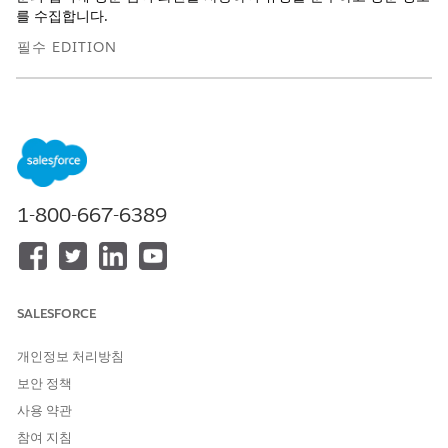
를 수집합니다.
필수 EDITION
지원 제품: Lightning Experience
지원 제품: Life Sciences Cloud, Customer Engagement용 Life
Sciences Cloud 추가 기능 라이센스, Life Sciences Customer
Engagement 관리형 패키지가 포함된
Enterprise
및
Unlimited
Edition.
1-800-667-6389
플랜
캘린더 및 일정을 사용하여 효율적인 방문 일정을 만듭니다. 방문,
회의, 영역 휴가와 같은 주요 이벤트를 시각화하고 우선 순위를 지
정합니다. 최적의 시간 권장 사항을 사용하여 이벤트를 예약하여 충
SALESFORCE
돌을 방지하고 최적화된 일일 계획을 만듭니다. 세일즈 담당자는 방
문 집합을 정기적으로 저장하고 원활한 공동 작업을 위해 동료의 일
개인정보 처리방침
정에 액세스할 수 있습니다.
보안 정책
사용 약관
참여
참여 지침