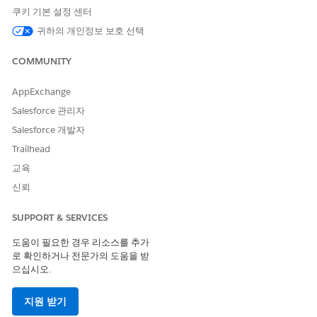
방문 참여 페이지는 방문 동안 중앙 허브 역할을 합니다. 여기에서
쿠키 기본 설정 센터
프레젠테이션 및 메시지를 포함하는 권장 사항을 보고 콘텐츠 라이
브러리에서 프레젠테이션을 선택하고 개인 설정할 수 있습니다. 관
귀하의 개인정보 보호 선택
리자가 구성한 경우 권장 메시지의 이유 보기를 선택하여 이 방문에
권장되는 메시지의 근거를 볼 수 있습니다.
COMMUNITY
방문에 프레젠테이션을 추가하거나 콘텐츠를 미리 보거나 콘텐츠
AppExchange
라이브러리를 열어 필요한 프레젠테이션을 찾습니다. 영역에 대한
제품 제한 및 표적 프레젠테이션에 대한 정보 및 경고를 통해 올바
Salesforce 관리자
른 콘텐츠를 선택하고 방문에 올바른 계정을 추가할 수 있습니다.
Salesforce 개발자
프레젠테이션 동안 프레젠테이션 플레이어와 방문 참여 페이지 간
Trailhead
에 이동하여 방문 세부 사항을 검토하고 업데이트합니다. 프레젠테
이션 중에 표시된 슬라이드 및 연결된 제품 및 메시지에 대한 메트
교육
릭이 자동으로 수집되고 방문 참여 페이지에 저장됩니다.
신뢰
토론할 특정 제품을 선택하고 보유하고 의사 방문 후(DTP)에 직접
전달되거나 마케팅 항목이 있는 샘플을 관리, 분산, 추적합니다. 또
SUPPORT & SERVICES
한 의료 문의를 기록하고 제품 및 주제에 연결하고 첨부 파일을 업
도움이 필요한 경우 리소스를 추가
로드할 수 있습니다. 방문 참여 페이지에서 주요 방문 정보를 수집
로 확인하거나 전문가의 도움을 받
하고 모든 필수 준수 명령을 확인합니다. 원격 방문의 경우 초대 이
으십시오.
메일을 보내고 회의를 제어하고 룸 ID 및 암호 코드를 볼 수 있습니
다. 장치 인증을 사용하여 규정 준수를 위해 방문 종료 시 서명을 수
집합니다.
지원 받기