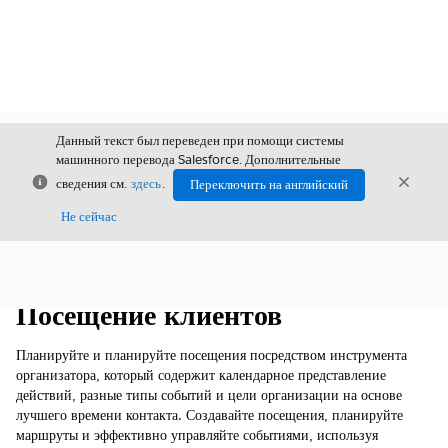
Данный текст был переведен при помощи системы
машинного перевода Salesforce. Дополнительные
Закрыть
Закры
сведения см.
здесь
.
Переключить на английский
Закрыт
Не сейчас
Содержание
Показать содержание
Посещение клиентов
Планируйте и планируйте посещения посредством инструмента
организатора, который содержит календарное представление
действий, разные типы событий и цели организации на основе
лучшего времени контакта. Создавайте посещения, планируйте
маршруты и эффективно управляйте событиями, используя