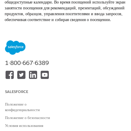
общедоступные календари. Во время посещений используйте экран
занятости посещения для рекомендаций, презентаций, обсуждений
продуктов, образцов, управления посетителями и ввода запросов,
обеспечивая соответствие и собирая сведения о посещении.
ТРЕБУЕМЫЕ ВЕРСИИ
Доступно в версиях: Lightning Experience
Доступно в версиях:
Enterprise
and
Unlimited
Edition с
дополнительной лицензией Life Sciences Cloud, Life Sciences
1-800-667-6389
Cloud for Customer Engagement и управляемым пакетом Life
Sciences Customer Engagement.
План
SALESFORCE
Используйте календарь и рутину, чтобы помочь создать
эффективные расписания посещений. Визуализируйте и
Положение о
приоритизируйте ключевые события, например, посещения,
конфиденциальности
встречи и свободное от территории время. Планируйте события с
рекомендациями по оптимальному времени, избегая конфликтов и
Положение о безопасности
создавая оптимизированные ежедневные планы. Торговые
Условия использования
представители могут сохранять наборы посещений как рутину и