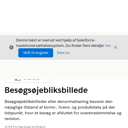
Denne tekst er oversat ved hjælp af Salesforce-
maskinoversættelsessystem. Du finder flere detaljer
her
.
Luk
Luk
Luk
Skift til engelsk
Ikke nu
Indhold
Vis indholdsfortegnelse
Besøgsøjebliksbillede
Besøgsøjebliksbilleder eller denormalisering bevarer den
nøjagtige tilstand af konto-, licens- og produktdata på det
tidspunkt, hvor et besøg er afsluttet for overensstemmelse og
revision.
EDITIONSHEADING