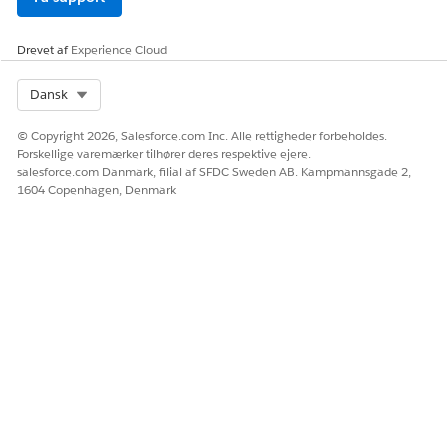
Giv os besked, så vi kan forbedre os!
Drevet af
Experience Cloud
Ja
Nej
Select Org
Dansk
© Copyright 2026, Salesforce.com Inc. Alle rettigheder forbeholdes.
Forskellige varemærker tilhører deres respektive ejere.
salesforce.com Danmark, filial af SFDC Sweden AB. Kampmannsgade 2,
1604 Copenhagen, Denmark