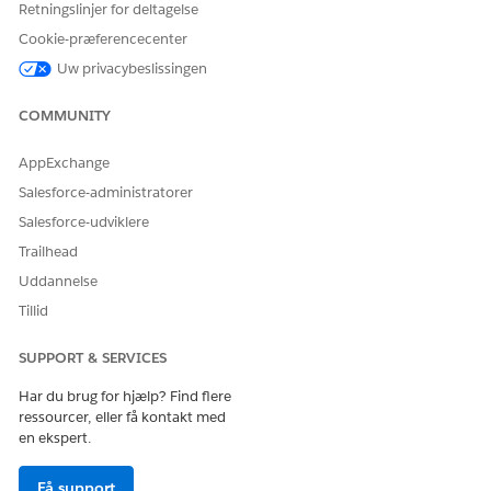
Retningslinjer for deltagelse
Cookie-præferencecenter
Registrer milepæle
Uw privacybeslissingen
Data registreres automatisk ved to vigtige milepæle:
COMMUNITY
Når der registreres en signatur, eller der angives et
dokument-id.
AppExchange
Når besøgsrapporten sendes.
Salesforce-administratorer
Registrerede datapunkter
Salesforce-udviklere
Trailhead
Konto og placering
: Kontonavn, professionel titel,
specifikke adresseoplysninger og brugernavnet.
Uddannelse
Licensoplysninger
: Stats-, DEA- og SDL-licensnumre,
Tillid
udløbsdatoer og statusser.
Produkt & Prøver
: Produktnavne, brands, indikationer,
SUPPORT & SERVICES
batchnumre og udløbsdatoer for detaljerede produkter,
eksempler og marketingelementer.
Har du brug for hjælp? Find flere
ressourcer, eller få kontakt med
en ekspert.
LØSTE DENNE ARTIKEL DIT PROBLEM?
Få support