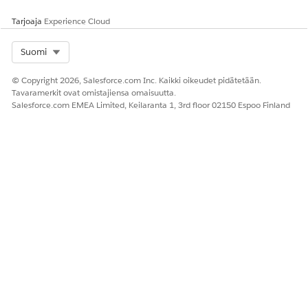
Tarjoaja
Experience Cloud
Kyllä
Ei
Select Org
Suomi
© Copyright 2026, Salesforce.com Inc. Kaikki oikeudet pidätetään.
Tavaramerkit ovat omistajiensa omaisuutta.
Salesforce.com EMEA Limited, Keilaranta 1, 3rd floor 02150 Espoo Finland