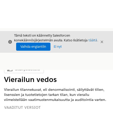
Tämä teksti on käännetty Salesforcen
konekäännösjärjestelmän avulla. Katso lisätietoja
täältä
.
Sulje
Sulje
Sulje
Vaihda englantiin
Ei nyt
Sisällysluettelo
Näytä sisällysluettelo
Vierailun vedos
Vierailun tilannekuvat, eli denormalisointi, säilyttävät tilien,
lisenssien ja tuotetietojen tarkan tilan, kun vierailu
viimeistellään vaatimustenmukaisuutta ja auditointia varten.
VAADITUT VERSIOT