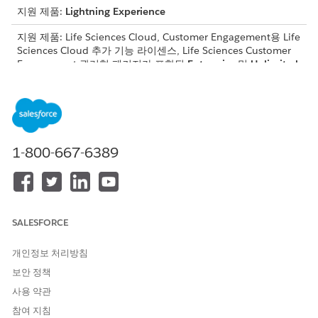
지원 제품:
Lightning Experience
지원 제품: Life Sciences Cloud, Customer Engagement용 Life
Sciences Cloud 추가 기능 라이센스, Life Sciences Customer
Engagement 관리형 패키지가 포함된
Enterprise
및
Unlimited
Edition.
시스템은 관련 조회 레코드의 값을 자동으로 캡처하고
Provider
Visit
개체 및 하위 개체의
AdditionalInformation
필드에 정적 텍
스트로 저장합니다. 이 프로세스를 통해 소스 레코드가 나중에 변경
되는 경우에도 방문 레코드에 라이센스 상태 또는 제품 배치 번호와
1-800-667-6389
같은 특정 값이 영구적으로 유지됩니다.
SALESFORCE
이 기능은 자동으로 활성화되며 구성이 필요하지 않습니다.
노트
개인정보 처리방침
보안 정책
중대 사건 수집
사용 약관
참여 지침
데이터는 다음 두 가지 주요 중대 사건에서 자동으로 수집됩니다.