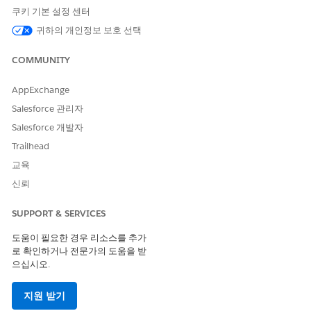
쿠키 기본 설정 센터
서명이 수집되거나 문서 ID가 입력되는 경우
귀하의 개인정보 보호 선택
방문 보고서가 제출된 경우
COMMUNITY
수집된 데이터 요소
계정 & 위치
: 계정 이름, 직함, 특정 주소 세부 사항, 사용자 이름
AppExchange
라이센스 정보
: 시/도, DEA, SDL(State Distributor) 라이센스
Salesforce 관리자
번호, 만료 일자 및 상태
Salesforce 개발자
제품 & 샘플
: 자세한 제품, 샘플, 마케팅 항목에 대한 제품 이름,
브랜드, 표시, 배치 번호, 만료 일자
Trailhead
교육
신뢰
이 기사를 통해 문제를 해결했습니까?
SUPPORT & SERVICES
개선을 위한 의견을 보내주세요.
도움이 필요한 경우 리소스를 추가
예
아니요
로 확인하거나 전문가의 도움을 받
으십시오.
지원 받기