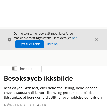
Denne teksten er oversatt med Salesforce
maskinoversettingssystem. Flere detaljer
her
.
Avslutt
Avslut
Avslutt
Bytt til engelsk
Ikke nå
Innhold
Vis innholdsfortegnelse
Besøksøyeblikksbilde
Besøksøyeblikksbilder, eller denormalisering, beholder den
eksakte statusen til konto-, lisens- og produktdata på det
tidspunktet et besøk er ferdigstilt for overholdelse og revisjon.
NØDVENDIGE UTGAVER