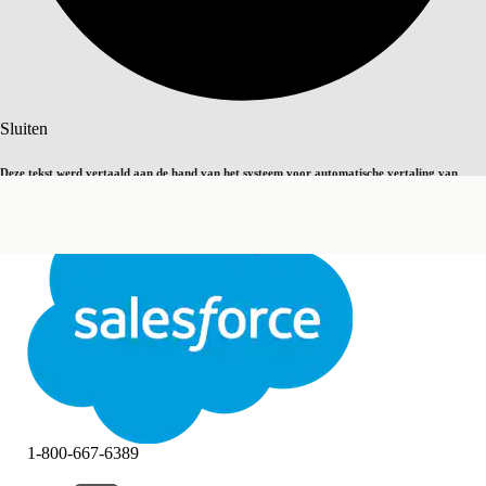
Zoeken
Sluiten
Deze tekst werd vertaald aan de hand van het systeem voor automatische vertaling van
Overschakelen op Engels
Niet nu
Salesforce. U vindt
hier
meer details.
Sluiten
Sluiten
1-800-667-6389