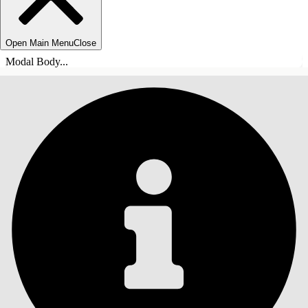
Open Main Menu
Close
Modal Body...
INHOUDSOPGAVE
Zoeken
Inhoudsopgave
weergeven
Inhoudsopgave