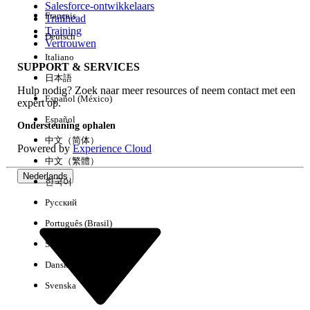
Salesforce-ontwikkelaars
Français
Trailhead
Ervaring
Training
Deutsch
Vertrouwen
Italiano
SUPPORT & SERVICES
日本語
Hulp nodig? Zoek naar meer resources of neem contact met een
Alles wissen
Gereed
Español (México)
expert op.
Español
Ondersteuning ophalen
中文（简体）
Powered by
Experience Cloud
中文（繁體）
Nederlands
한국어
Русский
Português (Brasil)
Suomi
Dansk
Svenska
Geen resultaten