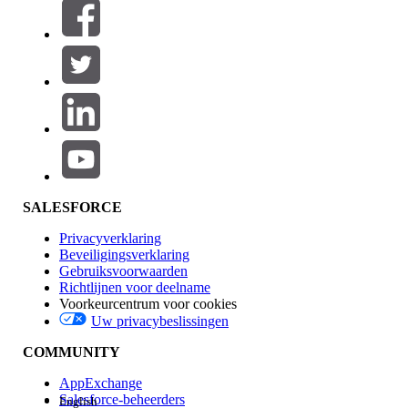
Filters (0)
FILTERS SELECTEREN
Productgebied
Toevoegen
Invloed op functies
SALESFORCE
Privacyverklaring
Beveiligingsverklaring
Gebruiksvoorwaarden
Richtlijnen voor deelname
Voorkeurcentrum voor cookies
Uw privacybeslissingen
Edition
COMMUNITY
AppExchange
Salesforce-beheerders
English