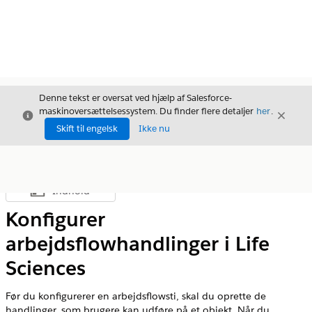
Denne tekst er oversat ved hjælp af Salesforce-
maskinoversættelsessystem. Du finder flere detaljer
her
.
Luk
Luk
Luk
Skift til engelsk
Ikke nu
Indhold
Vis indholdsfortegnelse
Konfigurer
arbejdsflowhandlinger i Life
Sciences
Før du konfigurerer en arbejdsflowsti, skal du oprette de
handlinger, som brugere kan udføre på et objekt. Når du