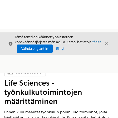
Tämä teksti on käännetty Salesforcen
konekäännösjärjestelmän avulla. Katso lisätietoja
täältä
.
Sulje
Sulje
Sulje
Vaihda englantiin
Ei nyt
Sisällysluettelo
Näytä sisällysluettelo
Life Sciences -
työnkulkutoimintojen
määrittäminen
Ennen kuin määrität työnkulun polun, luo toiminnot, joita
käyttäjät voivat suorittaa objektille. Kun määrität työnkulun