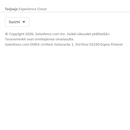
Jos haluat luoda toiminnon, napsauta
Uusi
ja valitse
Tarjoaja
Experience Cloud
luotava toimintotyyppi.
Syötä toiminnon perustiedot, kuten sen nimi, painikkeen
Select Org
Suomi
otsikko ja objekti, jossa se on käytettävissä.
Syötä Päivitä tietue -toiminnolle nämä tiedot.
© Copyright 2026, Salesforce.com Inc. Kaikki oikeudet pidätetään.
Valitse tämän objektin kenttä, jonka toiminto päivittää,
Tavaramerkit ovat omistajiensa omaisuutta.
ja syötä kentän oletusarvo.
Salesforce.com EMEA Limited, Keilaranta 1, 3rd floor 02150 Espoo Finland
Valitse Kohdeobjekti-osiosta toinen objekti, lisää
päivitettävät kentät ja syötä oletusarvoiset kenttäarvot.
Kun tämä toiminto käynnistyy, avautuu ikkuna, josta
käyttäjät voivat tarkastaa, päivittää ja tallentaa näihin
kenttiin tehtyjä muutoksia.
Valitse Sovellusalustan tapahtumaparametrit -osiosta
sovellusalustan tapahtuma, joka julkaistaan osana tätä
toimintoa, lisää sisällytettävät kentät ja määritä
oletusarvot.
Sovellusalustan tapahtumien lisätiedot lähetetään
parametreinä työnkulkuihin, Apex tai muihin ei-
synkronoituihin prosesseihin, jotka tilaavat tämän
sovellusalustan tapahtuman.