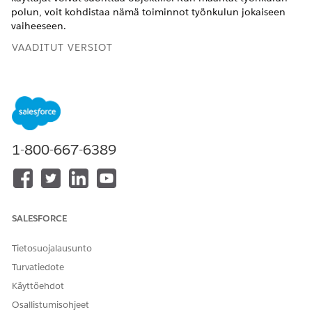
polun, voit kohdistaa nämä toiminnot työnkulun jokaiseen
vaiheeseen.
VAADITUT VERSIOT
Käytettävissä: Lightning Experiencessa
Käytettävissä:
Enterprise
Edition- ja
Unlimited
Edition -
versioissa Life Sciences Cloudilla, Life Sciences Cloud for
Customer Engagement -lisäosalisenssillä ja Life Sciences
Customer Engagement -hallitulla paketilla.
1-800-667-6389
TARVITTAVAT KÄYTTÖOIKEUDET
Työnkulkutoimintojen
Life Sciences Commercial
luominen:
Admin -käyttöoikeusjoukko
SALESFORCE
Voit luoda neljä tyyppistä työnkulkutoimintoa.
Tietosuojalausunto
Päivitä tietue -toiminnot muokkaavat tietueita jollakin
Turvatiedote
tavalla, esimerkiksi siirtämällä tietueen uuteen tilaan.
Käyttöehdot
Sovellusalustan tapahtumatoiminnot käynnistävät
Osallistumisohjeet
reaaliaikaisia prosesseja. Esimerkiksi sovellusalustan