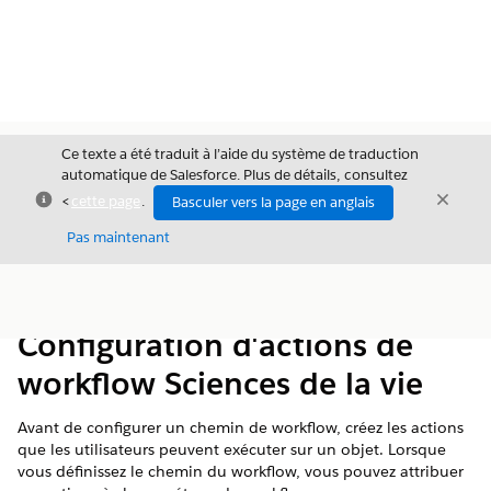
Ce texte a été traduit à l’aide du système de traduction
automatique de Salesforce. Plus de détails, consultez
Fermer
Ferme
<
cette page
.
Basculer vers la page en anglais
Fermer
Pas maintenant
Table des
Afficher la table des matières
matières
Configuration d'actions de
workflow Sciences de la vie
Avant de configurer un chemin de workflow, créez les actions
que les utilisateurs peuvent exécuter sur un objet. Lorsque
vous définissez le chemin du workflow, vous pouvez attribuer