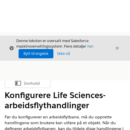
Denne teksten er oversatt med Salesforce
maskinoversettingssystem. Flere detaljer
her
.
Avslutt
Avslut
Avslutt
Bytt til engelsk
Ikke nå
Innhold
Vis innholdsfortegnelse
Konfigurere Life Sciences-
arbeidsflythandlinger
Før du konfigurerer en arbeidsflytbane, må du opprette
handlingene som brukere kan utføre på et objekt. Når du
definerer arbeidsflytbanen, kan du tildele disse handlingene i