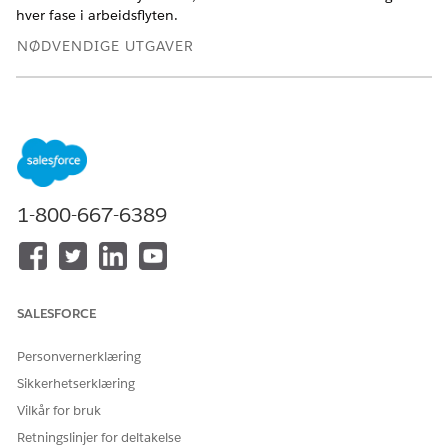
hver fase i arbeidsflyten.
NØDVENDIGE UTGAVER
Tilgjengelig i Lightning Experience
Tilgjengelig i
Enterprise
og
Unlimited
Edition med Life
Sciences Cloud, Life Sciences Cloud for Customer
Engagement-tilleggslisensen og den administrerte pakken
Life Sciences Customer Engagement.
1-800-667-6389
NØDVENDIGE BRUKERTILLATELSER
For å opprette
Tillatelsessettet Life Sciences
arbeidsflythandlinger:
Commercial Admin
SALESFORCE
Du kan opprette fire typer arbeidsflythandlinger.
Oppdater post-handlinger redigerer poster på en eller
Personvernerklæring
annen måte, for eksempel ved å flytte posten til en ny
Sikkerhetserklæring
status.
Vilkår for bruk
Plattformhendelse-handlinger utløser sanntidsprosesser.
Retningslinjer for deltakelse
En plattformhendelse kan for eksempel starte en flyt.