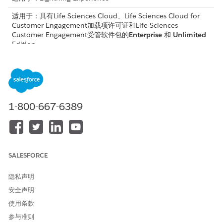
适用于：具有Life Sciences Cloud、Life Sciences Cloud for
Customer Engagement加载项许可证和Life Sciences
Customer Engagement受管软件包的
Enterprise
和
Unlimited
Edition。
所需用户权限
创建工作流操作：
生命科学商业管理员权限集
1-800-667-6389
您可以创建四种类型的工作流操作。
更新记录操作以某种方式编辑记录，例如，将记录移动到新状
态。
平台事件操作会触发实时流程。例如，平台事件可以启动流。平
台事件操作在 Life Sciences Cloud 移动应用程序中不可用。
SALESFORCE
组件操作会调用 Lightning Web 组件。例如，您可以打开显示
可用文档模板列表的组件。Life Sciences Cloud 移动应用程序
隐私声明
支持 Salesforce 提供的组件，但您创建的自定义组件不受支
安全声明
持。
使用条款
自定义操作支持自定义功能，例如打开外部 URL。您可以从管
理员控制台的快速和自定义操作管理页面创建自定义操作。操作
参与准则