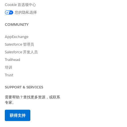
需要阶段路径实体类型和 URL 操作类型。请参阅
快速和自定义
Cookie 首选项中心
操作管理
。
您的隐私选择
从应用程序启动程序中，查找并选择
管理员控制台
。
选择
工作流配置
，然后选择
工作流操作
。
COMMUNITY
要查看和搜索可用操作，请为每个操作类型选择选项卡。
要创建操作，单击
新建
，然后选择要创建的操作类型。
AppExchange
输入操作的基本信息，例如名称、按钮标签和可用对象。
Salesforce 管理员
对于更新记录操作，输入这些详细信息。
Salesforce 开发人员
选择操作更新的对象上的字段，并输入字段的默认值。
在“目标对象”部分，选择其他对象，添加要更新的字段，并
Trailhead
输入默认字段值。
培训
在触发此操作时，将打开一个窗口，用户可在其中查看、更
Trust
新和保存对这些字段的更改。
在“平台事件参数”部分，选择要作为此操作的一部分发布的
SUPPORT & SERVICES
平台事件，添加要包含的字段，并指定默认值。
平台事件详细信息作为参数发送到订阅此平台事件的工作
需要帮助？查找更多资源，或联系
流、Apex 进程或其他异步进程。
专家。
对于平台事件操作，输入这些详细信息。
获得支持
平台事件操作在 Life Sciences Cloud 移动应用程序中不可用。
在“目标对象”部分，选择其他对象，添加要更新的字段，并