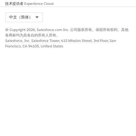
输入默认字段值。
技术提供者
Experience Cloud
在触发此操作时，将打开一个窗口，用户可在其中查看、更
新和保存对这些字段的更改。
Select Org
中文（简体）
在“平台事件参数”部分，选择要作为此操作的一部分发布的
平台事件，添加要包含的字段，并指定默认值。
© Copyright 2026, Salesforce.com Inc. 公司版权所有。保留所有权利。其他
平台事件详细信息作为参数发送到订阅此平台事件的工作
各商标均为其各自的所有人所有。
流、Apex 进程或其他异步进程。
Salesforce, Inc. Salesforce Tower, 415 Mission Street, 3rd Floor, San
Francisco, CA 94105, United States
对于组件操作，输入这些详细信息。
Life Sciences Cloud 移动应用程序仅支持 Salesforce 提供的组
件。
在组件参数部分中，输入要从此操作打开的 Lightning Web
组件的名称。
要在加载组件时填充字段值，请输入组件参数。
例如，对于打开组件捕获签名的操作，添加这些参数以在组
件加载时设置这些
值：
"status":"Signed","disclaimerText":"免责声
。
明文本"
对于自定义操作，选择自定义 URL 操作，以打开外部链接。
保存更改。
创建操作后，您可以在“工作流操作”页面上看到操作详细信息和参