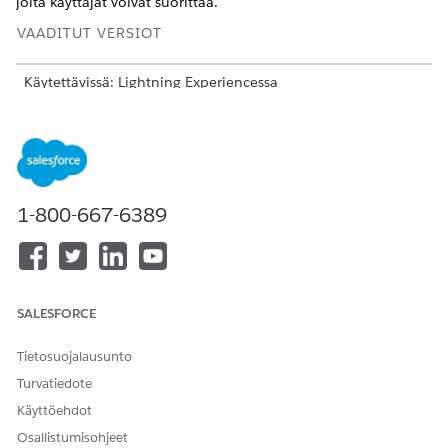
joita käyttäjät voivat suorittaa.
VAADITUT VERSIOT
Käytettävissä: Lightning Experiencessa
Käytettävissä:
Enterprise
Edition- ja
Unlimited
Edition -
versioissa Life Sciences Cloudilla, Life Sciences Cloud for
Customer Engagement -lisäosalisenssillä ja Life Sciences
Customer Engagement -hallitulla paketilla.
1-800-667-6389
TARVITTAVAT KÄYTTÖOIKEUDET
Työnkulun polkujen
Life Sciences Commercial
määrittäminen:
Admin -käyttöoikeusjoukko
Etsi ja avaa sovelluskäynnistimestä
pääkäyttäjän konsoli
.
SALESFORCE
Valitse
työnkulkukokoonpano
ja valitse sitten
työnkulun
polut
.
Tietosuojalausunto
Napsauta
Uusi
ja anna työnkulun polulle nimi.
Turvatiedote
Valitse objekti ja tietuetyyppi, jolle työnkulun polku
Käyttöehdot
luodaan.
Valitse ohjaava valintaluettelokenttä määrittääksesi
Osallistumisohjeet