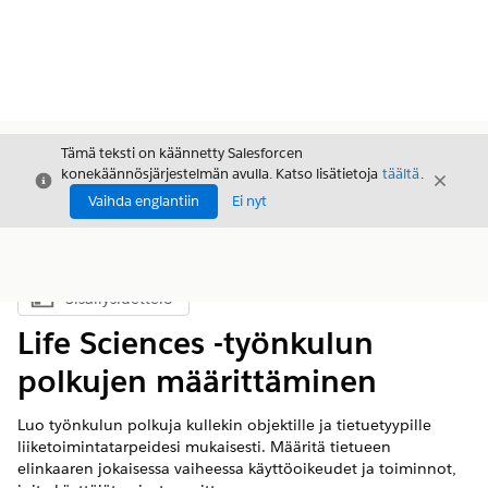
Tämä teksti on käännetty Salesforcen
konekäännösjärjestelmän avulla. Katso lisätietoja
täältä
.
Sulje
Sulje
Sulje
Vaihda englantiin
Ei nyt
Sisällysluettelo
Näytä sisällysluettelo
Life Sciences -työnkulun
polkujen määrittäminen
Luo työnkulun polkuja kullekin objektille ja tietuetyypille
liiketoimintatarpeidesi mukaisesti. Määritä tietueen
elinkaaren jokaisessa vaiheessa käyttöoikeudet ja toiminnot,