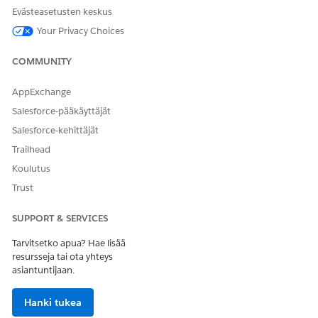
työnkulun polun vaiheet.
Evästeasetusten keskus
Työnkulkujen rakentaja näyttää vaiheet jokaiselle
Your Privacy Choices
valintaluetteloarvolle, joka on kohdistettu kyseisen
objektin ja tietuetyypin ohjaavaan kenttään.
COMMUNITY
Avaa työnkulkujen rakentaja ja määritä työnkulun polku
napsauttamalla
Jatka
.
AppExchange
Työnkulkujen rakentaja avautuu työnkulun ensimmäisessä
Salesforce-pääkäyttäjät
vaiheessa. Jos haluat valita toisen vaiheen, napsauta sen
nimeä sivun ylälaidassa olevasta edistymispalkista.
Salesforce-kehittäjät
Määritä vaiheoperaatio, joka ryhmittää ehdot, jotka
Trailhead
hallitsevat käyttäjien käyttöoikeuksia ja toimintoja, joita
Koulutus
he voivat suorittaa tässä vaiheessa oleville tietueille.
Napsauta Vaiheen operaatiot -osiosta plus-kuvaketta.
Trust
Anna toiminnolle nimi.
Valitse, voivatko käyttäjät luoda, muokata tai poistaa
SUPPORT & SERVICES
tietueita tässä vaiheessa, kun ehdot täyttyvät.
Tarvitsetko apua? Hae lisää
Salesforcen vakio-objektien ja kenttätason
resursseja tai ota yhteys
käyttöoikeudet ovat edelleen voimassa.
asiantuntijaan.
Syötä tämän toiminnon prioriteetti.
Kun tietueeseen sovelletaan useita vaiheoperaatioita,
Hanki tukea
korkeimman prioriteetin operaatio on etusijalla, ja