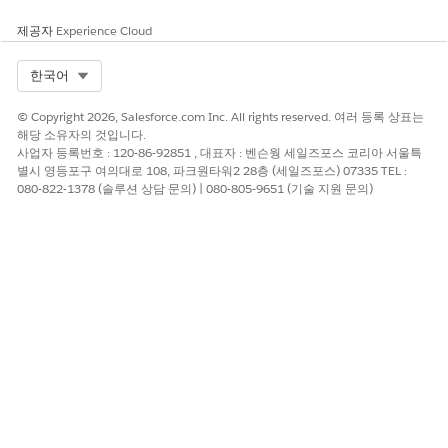
평가할 필드를 선택합니다.
제공자
Experience Cloud
이 개체 또는 관련 개체에 대한 필드를 선택할 수 있습니다.
조건에 대한 연산자를 설정하고 필수 필드 값을 입력합니다.
Select Org
한국어
필요에 따라 더 많은 조건을 추가할 수 있습니다.
권한 및 작업을 부여하려면 모든 조건을 충족해야 합니다.
© Copyright 2026, Salesforce.com Inc. All rights reserved. 여러 등록 상표는
해당 소유자의 것입니다.
이 단계의 조건이 충족될 때 사용자가 수행할 수 있는 작업을 결
사업자 등록번호 : 120-86-92851 , 대표자 : 벤슨웡 세일즈포스 코리아 서울특
정하는 단계 작업을 정의합니다.
별시 영등포구 여의대로 108, 파크원타워2 28층 (세일즈포스) 07335 TEL :
상태 작업
을 선택합니다.
080-822-1378 (솔루션 상담 문의) | 080-805-9651 (기술 지원 문의)
작업 추가
를 클릭한 다음, 추가할 작업 유형을 선택합니다.
페이지에 추가할 작업을 선택한 다음, 변경 사항을 저장합니
다.
필요에 따라 추가 작업을 추가합니다. 작업을 다시 정렬하려
면 화살표를 사용합니다.
기타 권한 탭에서 사용자에게 조건이 충족되면 사용자가 이 단
계에서 문서 및 첨부 파일을 관리할 수 있도록 Salesforce Files
에 대한 액세스 권한을 부여합니다.
사용자가 문서 및 첨부 파일에 대해 작업하지 못하도록 하려
면
Salesforce Files를
선택하지만 권한을 선택하지 마십시
오.
사용자가 문서 및 첨부 파일을 사용할 수 있도록 하려면