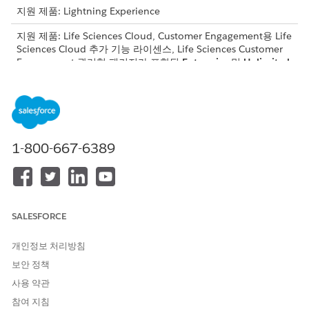
지원 제품: Lightning Experience
지원 제품: Life Sciences Cloud, Customer Engagement용 Life
Sciences Cloud 추가 기능 라이센스, Life Sciences Customer
Engagement 관리형 패키지가 포함된
Enterprise
및
Unlimited
Edition.
필요한 사용자 권한
워크플로 경로 구성:
생명 과학 상업 관리자 권한 집
1-800-667-6389
합
앱 시작 관리자에서
관리자 콘솔
을 찾아서 선택합니다.
워크플로 구성
을 선택한 다음,
워크플로 경로
를 선택합니다.
새로 만들기
를 클릭하고 워크플로 경로의 이름을 지정합니다.
SALESFORCE
워크플로 경로를 만들 개체 및 레코드 유형을 선택합니다.
워크플로 경로의 단계를 결정하려면 제어 선택 목록 필드를 선
개인정보 처리방침
택합니다.
워크플로 빌더에 해당 개체 및 레코드 유형의 제어 필드에 할당
보안 정책
된 각 선택 목록 값에 대한 단계가 표시됩니다.
사용 약관
워크플로 빌더를 열고 워크플로 경로를 정의하려면
계속
을 클릭
참여 지침
합니다.