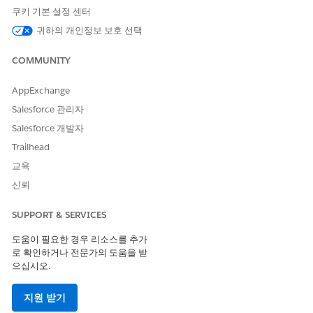
워크플로 빌더가 워크플로의 첫 번째 스테이지에서 열립니다.
쿠키 기본 설정 센터
다른 단계를 선택하려면 페이지 상단의 진행률 표시줄에서 해당
귀하의 개인정보 보호 선택
단계의 이름을 클릭합니다.
사용자가 보유한 권한 및 이 단계에서 레코드에 대해 수행할 수
COMMUNITY
있는 작업을 제어하는 조건을 그룹화하는 단계 작업을 정의합니
다.
AppExchange
단계 작업 아래에서 더하기 아이콘을 클릭합니다.
Salesforce 관리자
작업의 이름을 지정합니다.
조건이 충족되면 사용자가 이 단계에서 레코드를 생성, 편집
Salesforce 개발자
또는 삭제할 수 있는지 여부를 선택합니다.
Trailhead
표준 Salesforce 개체 및 필드 수준 권한은 계속해서 적용됩
교육
니다.
신뢰
이 작업에 대한 우선 순위를 입력합니다.
여러 단계 작업이 레코드에 적용되면 우선 순위가 가장 높은
SUPPORT & SERVICES
작업이 우선 적용되며 사용자에게 해당 권한이 부여됩니다.
변경 사항을 저장합니다.
도움이 필요한 경우 리소스를 추가
로 확인하거나 전문가의 도움을 받
사용자에게 권한을 부여하기 위해 충족해야 하는 단계 작업 조
으십시오.
건을 정의하고 이 단계 및 작업에 대해 구성된 작업을 표시합니
다.
상태 운영 조건
을 선택한 다음, 더하기 아이콘을 클릭합니
지원 받기
다.