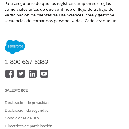
Para asegurarse de que los registros cumplen sus reglas
comerciales antes de que continúe el flujo de trabajo de
Participación de clientes de Life Sciences, cree y gestione
secuencias de comandos personalizadas. Cada vez que un
usuario realiza una acción, se ejecutan secuencias de
comandos de validación para evitar acciones incorrectas o
alertar a los usuarios sobre errores. Las secuencias de
comandos de lista de comprobación muestran un icono de
información en acciones Actualizar registro de modo que los
usuarios puedan ver los siguientes pasos a realizar.
1-800-667-6389
EDICIONES NECESARIAS
Disponible en: Lightning Experience
Disponible en: Ediciones
Enterprise
y
Unlimited
con
SALESFORCE
licencia Life Sciences Cloud, Life Sciences Cloud para
Customer Engagement Add-on y el paquete gestionado Life
Declaración de privacidad
Sciences Customer Engagement.
Declaración de seguridad
PERMISOS DE USUARIO NECESARIOS
Condiciones de uso
Directrices de participación
Para configurar secuencias
Conjunto de permisos