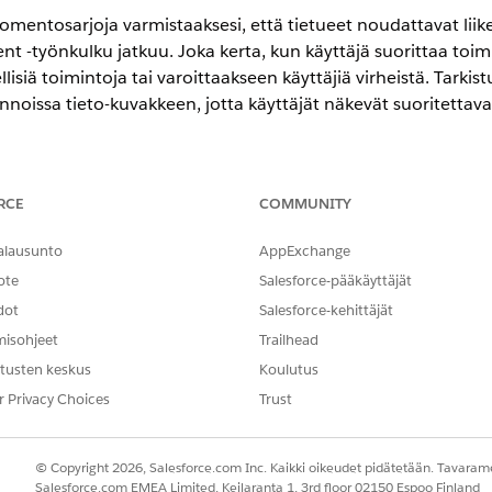
komentosarjoja varmistaaksesi, että tietueet noudattavat liik
 -työnkulku jatkuu. Joka kerta, kun käyttäjä suorittaa toi
lisiä toimintoja tai varoittaakseen käyttäjiä virheistä. Tarki
innoissa tieto-kuvakkeen, jotta käyttäjät näkevät suoritettava
encessa
RCE
COMMUNITY
- ja
Unlimited
Edition -versioissa Life Sciences Cloudilla, Life Sci
alausunto
AppExchange
es Customer Engagement -hallitulla paketilla.
ote
Salesforce-pääkäyttäjät
TARVITTAVAT KÄYTTÖOIKEUDET
dot
Salesforce-kehittäjät
misohjeet
Trailhead
 määrittäminen:
Life Sciences Commercial Ad
tusten keskus
Koulutus
osarjat suoritettaville vahvistuksille tai tarkistuslistalle, j
r Privacy Choices
Trust
omponenttien
ja
mukautettujen komentosarjojen luominen bio
tuja komentosarjoja pääkäyttäjän konsolista Life Sciences 
© Copyright 2026, Salesforce.com Inc. Kaikki oikeudet pidätetään. Tavarame
Salesforce.com EMEA Limited, Keilaranta 1, 3rd floor 02150 Espoo Finland