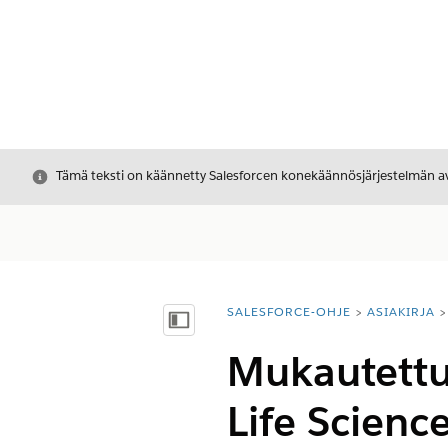
Sulje
Tämä teksti on käännetty Salesforcen konekäännösjärjestelmän avu
SALESFORCE-OHJE
ASIAKIRJA
Olet tässä:
Näytä sisällysluettelo
Mukautettu
Life Science