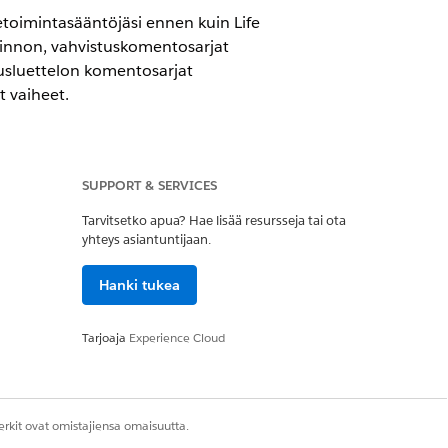
etoimintasääntöjäsi ennen kuin Life
minnon, vahvistuskomentosarjat
stusluettelon komentosarjat
t vaiheet.
SUPPORT & SERVICES
ences Cloud for Customer Engagement -
Tarvitsetko apua? Hae lisää resursseja tai ota
yhteys asiantuntijaan.
Hanki tukea
min -käyttöoikeusjoukko
Tarjoaja
Experience Cloud
ota haluat käyttää. Lisätietoja on
tieteille
.
Customer Engagementissa.
rkit ovat omistajiensa omaisuutta.