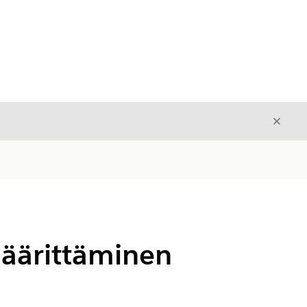
Sulje
Sulje
äärittäminen