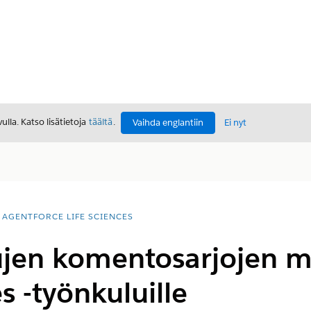
lla. Katso lisätietoja
täältä
.
Vaihda englantiin
Ei nyt
AGENTFORCE LIFE SCIENCES
jen komentosarjojen m
s -työnkuluille