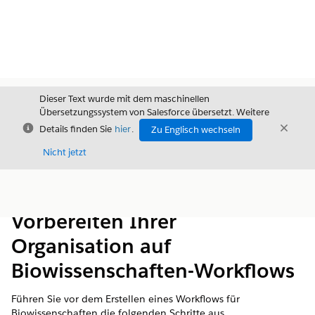
Dieser Text wurde mit dem maschinellen
Übersetzungssystem von Salesforce übersetzt. Weitere
Schließen
Schli
Details finden Sie
hier
.
Zu Englisch wechseln
Schließ
Nicht jetzt
Inhalt
Inhalt anzeigen
Vorbereiten Ihrer
Organisation auf
Biowissenschaften-Workflows
Führen Sie vor dem Erstellen eines Workflows für
Biowissenschaften die folgenden Schritte aus.