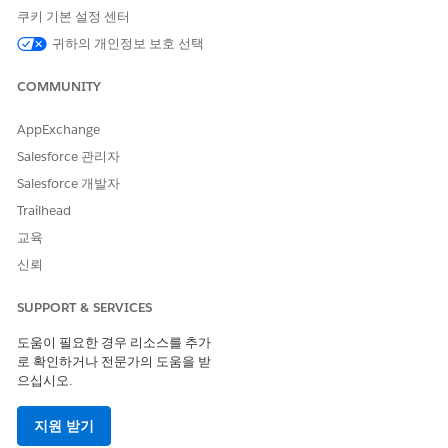
워크플로 경로를 구성하기 전에 사용자가 개체에 대해 수행할
쿠키 기본 설정 센터
수 있는 작업을 만듭니다. 워크플로 경로를 정의할 때 워크플로
귀하의 개인정보 보호 선택
의 각 단계에서 이러한 작업을 할당할 수 있습니다.
생명 과학 워크플로 경로 구성
COMMUNITY
비즈니스 요구에 맞게 각 개체 및 레코드 유형에 대한 워크플로
경로를 만듭니다. 레코드의 각 수명 주기 스테이지에서 사용자
AppExchange
권한 및 사용자가 수행할 수 있는 작업을 정의합니다.
Salesforce 관리자
생명 과학 워크플로에 대한 사용자 정의 스크립트 구성
Salesforce 개발자
생명 과학 고객 참여 워크플로가 계속되기 전에 레코드가 비즈
Trailhead
니스 규칙을 충족하도록 하려면 사용자 정의 스크립트를 만들고
교육
관리합니다. 사용자가 작업을 수행할 때마다 잘못된 작업을 방
지하거나 사용자에게 오류를 경고하기 위해 확인 스크립트가 실
신뢰
행됩니다. 사용자가 수행할 다음 단계를 볼 수 있도록 레코드 업
데이트 작업에 대한 정보 아이콘이 확인 목록 스크립트에 표시
SUPPORT & SERVICES
됩니다.
도움이 필요한 경우 리소스를 추가
생명 과학 워크플로 개체에 사용자 정의 스크립트 할당
로 확인하거나 전문가의 도움을 받
워크플로 전반에 비즈니스 규칙을 적용하려면 각 단계 개체에
으십시오.
적용되는 확인 스크립트 및 체크리스트를 업데이트합니다.
지원 받기