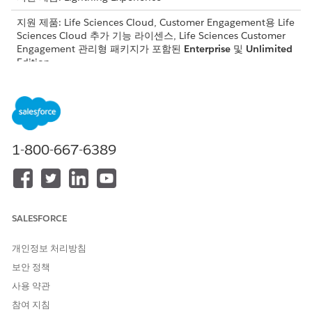
지원 제품: Life Sciences Cloud, Customer Engagement용 Life
Sciences Cloud 추가 기능 라이센스, Life Sciences Customer
Engagement 관리형 패키지가 포함된
Enterprise
및
Unlimited
Edition.
관리자 콘솔의 워크플로 구성 타일에서 생명 과학 워크플로를 관리
할 수 있습니다. 워크플로 경로 페이지에서 다음을 수행할 수 있습
니다.
워크플로 경로 목록을 검색하고 열별로 정렬하여 필요한 워크플
1-800-667-6389
로를 찾습니다.
적용할 개체 및 레코드 유형, 상태, 제어 필드 등 각 워크플로 경
로에 대한 세부 사항을 가져옵니다.
워크플로 경로를 만듭니다.
워크플로 경로를 복제합니다.
SALESFORCE
워크플로 경로를 열거나 편집하여 세부 사항을 수정하거나 활성
화하거나 비활성화합니다.
개인정보 처리방침
생명 과학 워크플로를 구성한 후 Data Loader를 사용하여 워크플
보안 정책
로 구성을 다른 조직으로 이동할 수 있습니다.
사용 약관
생명 과학 워크플로 작업 구성
참여 지침