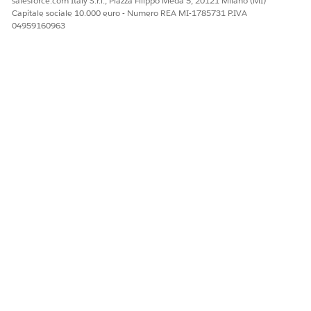
salesforce.com Italy S.r.l., Piazza Filippo Meda 5, 20121 Milano (MI)
programmazione per la convalida dei dati nella gestione
Capitale sociale 10.000 euro - Numero REA MI-1785731 P.IVA
04959160963
del flusso di lavoro e delle visite in Coinvolgimento del
cliente in Scienze della vita. Gli script personalizzati sono
supportati su desktop e online e offline nell'app mobile
Life Sciences Cloud.
QUESTO ARTICOLO HA RISOLTO IL PROBLEMA?
Facci sapere, così possiamo migliorare!
Sì
No