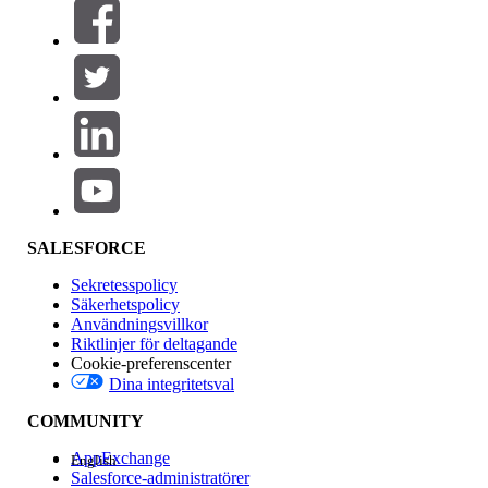
Filtrera efter (0)
VÄLJ FILTER
Lägg till
Produktområde
Funktionspåverkan
SALESFORCE
Sekretesspolicy
Säkerhetspolicy
Användningsvillkor
Riktlinjer för deltagande
Cookie-preferenscenter
Dina integritetsval
Version
COMMUNITY
AppExchange
English
Salesforce-administratörer