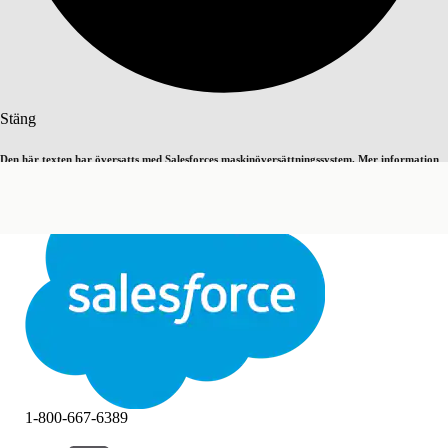
Sök
Stäng
Den här texten har översatts med Salesforces maskinöversättningssystem. Mer information
Byt till engelska
Inte nu
här
.
Stäng
Stäng
1-800-667-6389