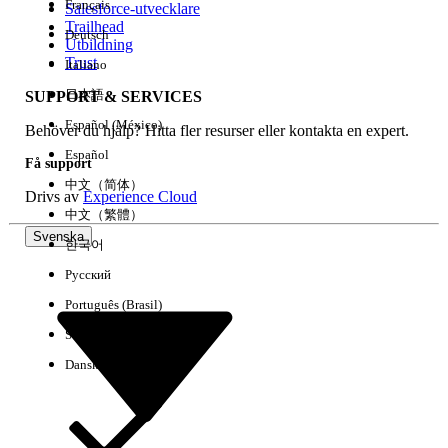
Français
Salesforce-utvecklare
Trailhead
Deutsch
Händelse
Utbildning
Trust
Italiano
日本語
SUPPORT & SERVICES
Español (México)
Behöver du hjälp? Hitta fler resurser eller kontakta en expert.
Rensa alla
Klart
Español
Få support
中文（简体）
Drivs av
Experience Cloud
中文（繁體）
Svenska
한국어
Русский
Português (Brasil)
Suomi
Dansk
Inga resultat