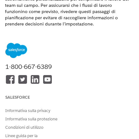
team sul campo. Per assicurarsi che i flussi di lavoro
funzionino come previsto, rivedere questi passaggi di
pianificazione per evitare di raccogliere informazioni o
prendere decisioni durante l'impostazione.
VERSIONI (EDITION) RICHIESTE
Disponibile nelle versioni: Lightning Experience
Disponibile in:
Enterprise
Edition e
Unlimited
Edition con
licenza aggiuntiva Life Sciences Cloud per Customer
1-800-667-6389
Engagement e pacchetto gestito Life Sciences Customer
Engagement.
Fase 1: Definizione del flusso di lavoro
SALESFORCE
Identificare il processo aziendale che si desidera
automatizzare e suddividere il flusso di lavoro in fasi o fasi
Informativa sulla privacy
logiche. Ad esempio, un processo di richiesta comune può
Informativa sulla protezione
includere fasi come Nuovo, Lavorativo, Inoltrato al livello
superiore e Chiuso.
Condizioni di utilizzo
Linee guida per la