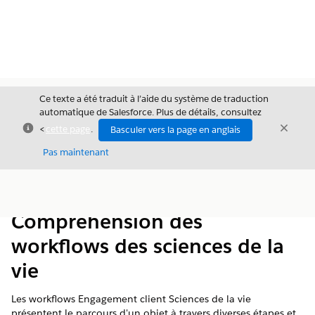
Ce texte a été traduit à l’aide du système de traduction
automatique de Salesforce. Plus de détails, consultez
Fermer
Ferme
<
cette page
.
Basculer vers la page en anglais
Fermer
Pas maintenant
Table des
Afficher la table des matières
matières
Compréhension des
workflows des sciences de la
vie
Les workflows Engagement client Sciences de la vie
présentent le parcours d'un objet à travers diverses étapes et