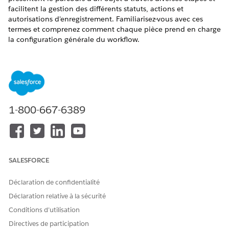
facilitent la gestion des différents statuts, actions et
autorisations d'enregistrement. Familiarisez-vous avec ces
termes et comprenez comment chaque pièce prend en charge
la configuration générale du workflow.
ÉDITIONS REQUISES
Disponible avec : Lightning Experience
Disponible avec : les éditions
Enterprise
et
Unlimited
avec
Life Sciences Cloud, la licence complémentaire Life
1-800-667-6389
Sciences Cloud pour Customer Engagement et le package
géré Life Sciences Customer Engagement.
Consultez le diagramme pour découvrir les quatre principaux
composants d'un workflow Sciences de la vie.
SALESFORCE
Déclaration de confidentialité
Déclaration relative à la sécurité
Conditions d’utilisation
Directives de participation