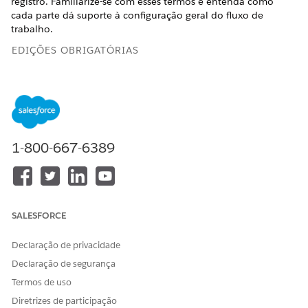
registro. Familiarize-se com esses termos e entenda como
cada parte dá suporte à configuração geral do fluxo de
trabalho.
EDIÇÕES OBRIGATÓRIAS
Disponível em: Lightning Experience
Disponível em: Edições
Enterprise
e
Unlimited
com a
licença Life Sciences Cloud, o complemento Life Sciences
Cloud para Engajamento do cliente e o pacote gerenciado
1-800-667-6389
Engajamento do cliente Life Sciences.
Revise o diagrama para aprender sobre os quatro
componentes principais de um fluxo de trabalho de
biociências.
SALESFORCE
Declaração de privacidade
Declaração de segurança
Termos de uso
Diretrizes de participação