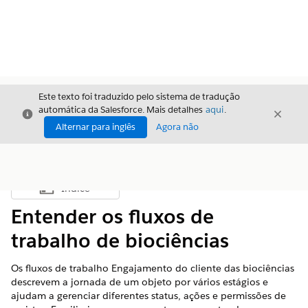
Este texto foi traduzido pelo sistema de tradução
automática da Salesforce. Mais detalhes
aqui
.
Fechar
Fecha
Fechar
Alternar para inglês
Agora não
Índice
Mostrar índice
Entender os fluxos de
trabalho de biociências
Os fluxos de trabalho Engajamento do cliente das biociências
descrevem a jornada de um objeto por vários estágios e
ajudam a gerenciar diferentes status, ações e permissões de