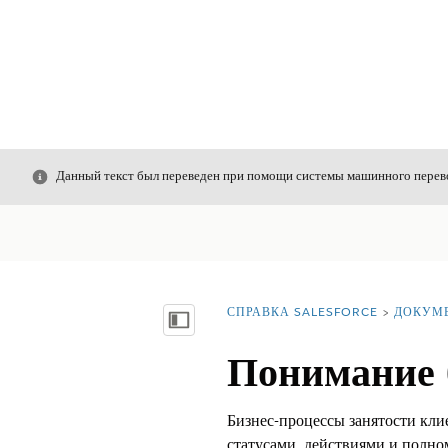
Закрыть
Данный текст был переведен при помощи системы машинного перево
СПРАВКА SALESFORCE
ДОКУМ
Вы находитесь здесь:
Показать содержание
Понимание 
Бизнес-процессы занятости кли
статусами, действиями и полно