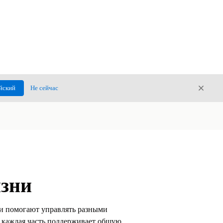
Закры
йский
Не сейчас
Закрыт
изни
 и помогают управлять разными
к каждая часть поддерживает общую