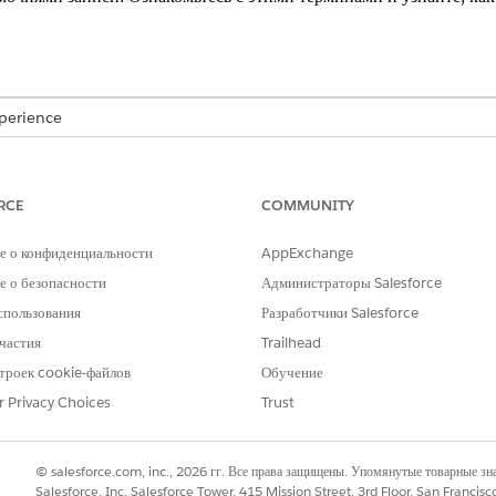
xperience
nd
Unlimited
Edition с дополнительной лицензией Life Sciences Clou
том Life Sciences Customer Engagement.
RCE
COMMUNITY
узнать о четырех основных компонентах бизнес-правила наук о 
е о конфиденциальности
AppExchange
 о безопасности
Администраторы Salesforce
спользования
Разработчики Salesforce
частия
Trailhead
троек cookie-файлов
Обучение
r Privacy Choices
Trust
авил см. в разделах
Настройка действий бизнес-правил для уп
© salesforce.com, inc., 2026 гг. Все права защищены. Упомянутые товарные з
Salesforce, Inc. Salesforce Tower, 415 Mission Street, 3rd Floor, San Francis
ил для управления медицинскими запросами
.