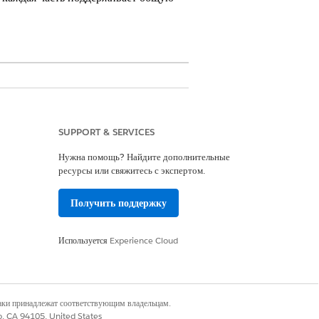
d, Life Sciences Cloud for Customer
SUPPORT & SERVICES
жизни.
Нужна помощь? Найдите дополнительные
ресурсы или свяжитесь с экспертом.
Получить поддержку
Используется
Experience Cloud
равления медицинскими запросами
и
наки принадлежат соответствующим владельцам.
co, CA 94105, United States