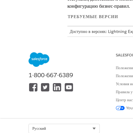
конфигурацию бизнес-правил.
ТРЕБУЕМЫЕ ВЕРСИИ
Доступно в версиях: Lightning E
Доступно в версиях:
Enterprise
a
Engagement и управляемым паке
SALESFO
Просмотрите диаграмму, чтобы 
Положени
1-800-667-6389
Положение
Условия и
Правила у
Центр нас
You
Пример конфигурации бизнес-пр
Select Org
Русский
Настройка этапов бизнес-прав