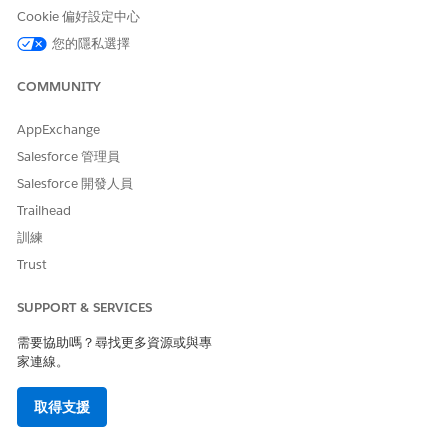
「提交」和「電子郵件」動作。在「已提交」狀態中,您只能看見
Cookie 偏好設定中心
「電子郵件」動作。
您的隱私選擇
檢查清單
COMMUNITY
在記錄詳細資料頁面上,某些「更新記錄」動作包含將記錄移至下一
個階段所需步驟的檢查清單。具有檢查清單的動作包含資訊泡泡圖
AppExchange
示。
Salesforce 管理員
若要查看檢查清單,請點選或按一下資訊泡泡圖示。完成的工作會顯
Salesforce 開發人員
示綠色核取記號,而未完成的工作圖示會顯示紅色 X。
Trailhead
驗證規則
訓練
Trust
當您執行動作時,驗證規則會檢查您的變更是否遵循業務流程與原
則。通知會向您顯示所有問題,並指出您是否需要更正錯誤才能繼續,
SUPPORT & SERVICES
或是否可以繼續進行警告。
需要協助嗎？尋找更多資源或與專
另請參照：
家連線。
生命科學工作流程
取得支援