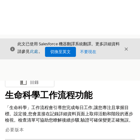
此文已使用 Salesforce 機器翻譯系統翻譯。更多詳細資料
結束
結束
結束
請參見
此處
。
切換至英文
不要現在
目錄
顯示目錄
生命科學工作流程功能
「生命科學」工作流程會引導您完成每日工作,讓您專注且掌握目
標。設定後,您會直接在記錄詳細資料頁面上取得活動和階段的逐步
檢視。檢查清單可協助您瞭解後續步驟,驗證可確保變更正確無誤。
必要版本