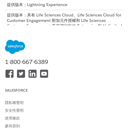
提供版本：Lightning Experience
提供版本：具有 Life Sciences Cloud、Life Sciences Cloud for
Customer Engagement 附加元件授權和 Life Sciences
Customer Engagement 受管理封裝的
Enterprise
和
Unlimited
Edition。
如果物件已設定「生命科學」工作流程,您可以看見下列部分或全部
功能。工作流程路徑和可用的選項取決於 Salesforce 管理員的工作
流程組態、記錄階段和您目前的內容。
1-800-667-6389
工作流程狀態與進度
記錄詳細資料頁面頂端的色彩編碼進度列會顯示工作流程的每個階
段。記錄的目前階段為藍色,而完成的階段為綠色。
SALESFORCE
工作流程動作
隱私權聲明
在工作流程的每個階段中,您建立、編輯或刪除記錄的權限是由管理
員的工作流程組態和您目前的角色或內容所決定。
安全性聲明
使用條款
記錄詳細資料頁面上的動作按鈕也取決於目前的工作流程階段和您
的內容。例如,當造訪處於「草稿」狀態時,您會看見「取得簽章」、
參與原則