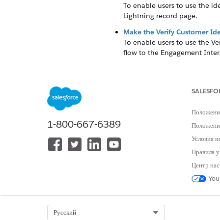
To enable users to use the ide
Lightning record page.
Make the Verify Customer Ide
To enable users to use the V
flow to the Engagement Inter
Make the Verify Customer Ide
To enable users to use the Ve
Lightning record page, and the
SALESFO
Положени
1-800-667-6389
Положение
ЭТА СТАТЬЯ РЕШИЛА ВАШУ П
Условия и
Оставьте свой отзыв, чтобы мы могл
Правила у
Центр нас
You
Select Org
Русский