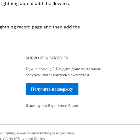
 Lightning app or add the flow to a
Lightning record page and then add the
on, Messaging Session, or Voice Call
your Lightning app.
SUPPORT & SERVICES
Нужна помощь? Найдите дополнительные
ресурсы или свяжитесь с экспертом.
Получить поддержку
Да
Нет
Используется
Experience Cloud
наки принадлежат соответствующим владельцам.
co, CA 94105, United States