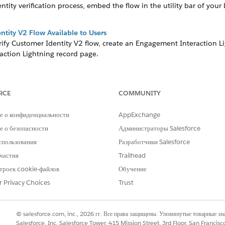
ntity verification process, embed the flow in the utility bar of your
ntity V2 Flow Available to Users
erify Customer Identity V2 flow, create an Engagement Interaction 
action Lightning record page.
ntity Base V2 Flow Available to Users
rify Customer Identity Base V2 flow, create an Engagement Interacti
n add the flow to that page. Or, add the flow to the utility bar of 
RCE
COMMUNITY
е о конфиденциальности
AppExchange
 о безопасности
Администраторы Salesforce
РОБЛЕМУ?
спользования
Разработчики Salesforce
и стать лучше!
частия
Trailhead
троек cookie-файлов
Обучение
r Privacy Choices
Trust
© salesforce.com, inc., 2026 гг. Все права защищены. Упомянутые товарные з
Salesforce, Inc. Salesforce Tower, 415 Mission Street, 3rd Floor, San Francis