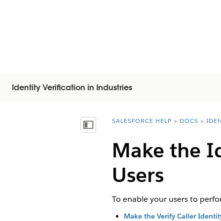
Identity Verification in Industries
SALESFORCE HELP
DOCS
IDEN
You are here:
Показать содержание
Make the Id
Users
To enable your users to perfor
Make the Verify Caller Identit