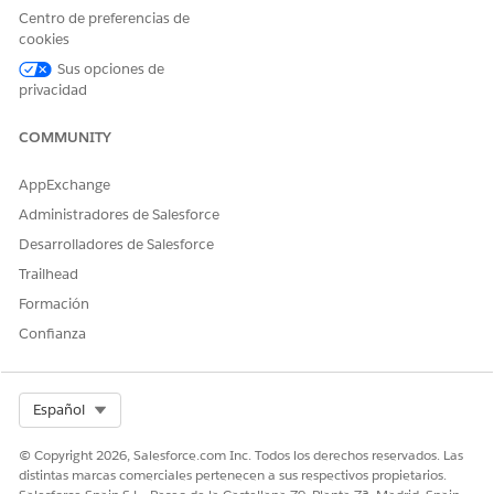
Centro de preferencias de
To add the flow to a Lightning record page:
cookies
In the Identity Verification admin setup assistant, click
Sus opciones de
Add Flow
.
privacidad
From the Setup menu on the record page, select
Edit
Page
.
COMMUNITY
Drop the
Flow
component on the desired area on the
page.
AppExchange
Select the relevant flow in the Flow field.
Administradores de Salesforce
Save and activate your changes.
Desarrolladores de Salesforce
Trailhead
Formación
Confianza
Select Org
Español
© Copyright 2026, Salesforce.com Inc. Todos los derechos reservados. Las
distintas marcas comerciales pertenecen a sus respectivos propietarios.