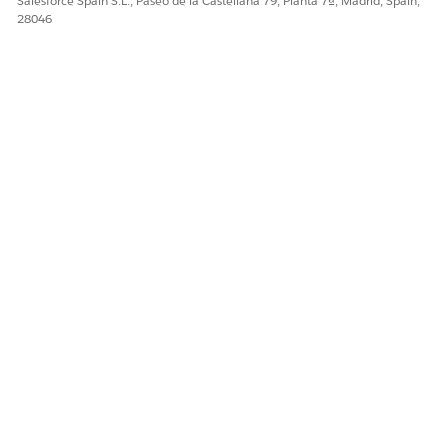
Salesforce Spain S.L., Paseo de la Castellana 79, Planta 7ª, Madrid, Spain,
¿RESOLVIÓ ESTE ARTÍCULO SU PROBLEMA?
28046
¡Háganos saber cómo podemos mejorar!
Sí
No