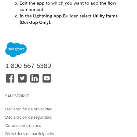
Edit the app to which you want to add the flow
component.
In the Lightning App Builder, select
Utility Items
(Desktop Only)
.
Click
Add Utility Item
and select
Flow
.
Enter a label for the flow, select the relevant flow in
the Flow field, and click
Save
.
1-800-667-6389
SALESFORCE
Declaración de privacidad
Declaración de seguridad
Condiciones de uso
Directrices de participación