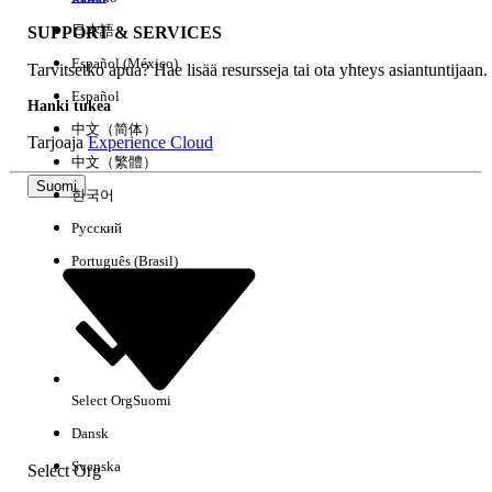
日本語
SUPPORT & SERVICES
Español (México)
Tarvitsetko apua? Hae lisää resursseja tai ota yhteys asiantuntijaan.
Tyhjennä kaikki
Valmis
Español
Hanki tukea
中文（简体）
Tarjoaja
Experience Cloud
中文（繁體）
Suomi
한국어
Русский
Português (Brasil)
Select Org
Suomi
Ei tuloksia
Dansk
Tässä on joitain hakuvinkkejä
Svenska
Select Org
Tarkista avainsanojesi oikeinkirjoitus.