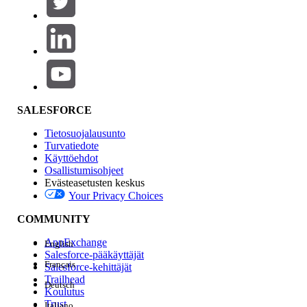
Tuotealue
Ominaisuuden vaikutus
SALESFORCE
Tietosuojalausunto
Turvatiedote
Käyttöehdot
Osallistumisohjeet
Evästeasetusten keskus
Your Privacy Choices
Edition
COMMUNITY
AppExchange
English
Salesforce-pääkäyttäjät
Français
Salesforce-kehittäjät
Trailhead
Deutsch
Kokemus
Koulutus
Trust
Italiano