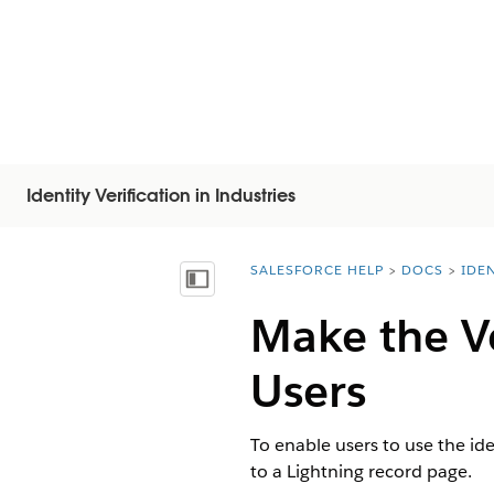
Identity Verification in Industries
SALESFORCE HELP
DOCS
IDEN
You are here:
Afficher la table des matières
Make the Ve
Users
To enable users to use the ide
to a Lightning record page.