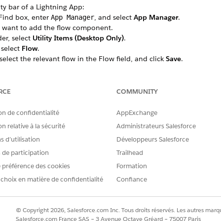
ty bar of a Lightning App:
Find box, enter
, and select
App Manager
.
App Manager
u want to add the flow component.
er, select
Utility Items (Desktop Only)
.
select
Flow
.
 select the relevant flow in the Flow field, and click
Save
.
RCE
COMMUNITY
on de confidentialité
AppExchange
n relative à la sécurité
Administrateurs Salesforce
 d’utilisation
Développeurs Salesforce
s de participation
Trailhead
 préférence des cookies
Formation
 choix en matière de confidentialité
Confiance
© Copyright 2026, Salesforce.com Inc. Tous droits réservés. Les autres marqu
Salesforce.com France SAS – 3 Avenue Octave Gréard – 75007 Paris