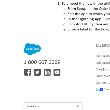
To embed the flow in the utili
From Setup, in the Quick 
Edit the app to which yo
In the Lightning App Build
Click
Add Utility Item
and 
Enter a label for the flow,
SALESFO
Déclarati
1-800-667-6389
Déclaratio
Conditions
Directive
Centre de
Vos
Select Org
Français