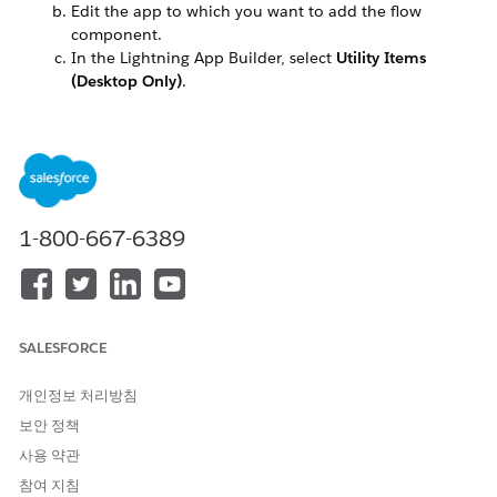
Edit the app to which you want to add the flow
component.
In the Lightning App Builder, select
Utility Items
(Desktop Only)
.
Click
Add Utility Item
and select
Flow
.
Enter a label for the flow, select the relevant flow in
the Flow field, and click
Save
.
1-800-667-6389
SALESFORCE
개인정보 처리방침
보안 정책
사용 약관
참여 지침