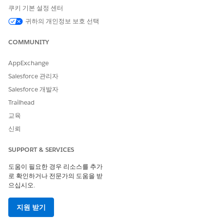
쿠키 기본 설정 센터
To add the flow to a Lightning record page:
귀하의 개인정보 보호 선택
In the Identity Verification admin setup assistant, click
Add Flow
.
COMMUNITY
From the Setup menu on the record page, select
Edit
Page
.
AppExchange
Drop the
Flow
component on the desired area on the
page.
Salesforce 관리자
Select the relevant flow in the Flow field.
Salesforce 개발자
Save and activate your changes.
Trailhead
교육
신뢰
SUPPORT & SERVICES
도움이 필요한 경우 리소스를 추가
로 확인하거나 전문가의 도움을 받
으십시오.
지원 받기