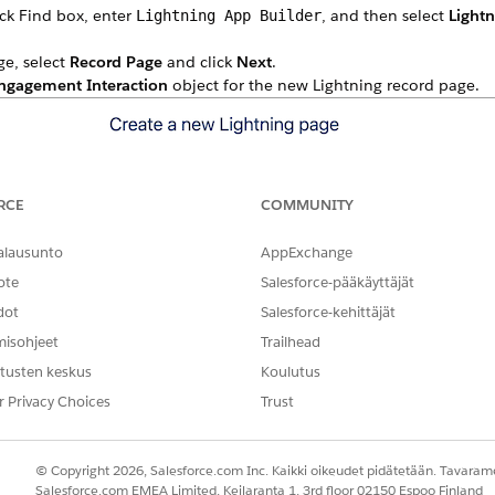
ck Find box, enter
, and then select
Lightn
Lightning App Builder
ge, select
Record Page
and click
Next
.
ngagement Interaction
object for the new Lightning record page.
RCE
COMMUNITY
alausunto
AppExchange
ote
Salesforce-pääkäyttäjät
dot
Salesforce-kehittäjät
misohjeet
Trailhead
tusten keskus
Koulutus
r Privacy Choices
Trust
© Copyright 2026, Salesforce.com Inc. Kaikki oikeudet pidätetään. Tavarame
Salesforce.com EMEA Limited, Keilaranta 1, 3rd floor 02150 Espoo Finland