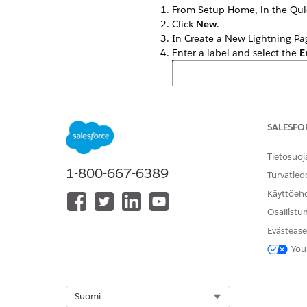
From Setup Home, in the Qui
Click
New
.
In Create a New Lightning Pa
Enter a label and select the
E
SALESFO
Tietosuoj
1-800-667-6389
Turvatied
Käyttöeh
Osallistu
Evästease
You
Select Org
Suomi