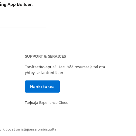
ing App Builder
.
SUPPORT & SERVICES
Tarvitsetko apua? Hae lisää resursseja tai ota
yhteys asiantuntijaan.
Hanki tukea
Tarjoaja
Experience Cloud
rkit ovat omistajiensa omaisuutta.