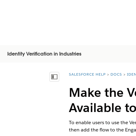
Identity Verification in Industries
SALESFORCE HELP
DOCS
IDEN
You are here:
Näytä sisällysluettelo
Make the Ve
Available t
To enable users to use the Ve
then add the flow to the Eng