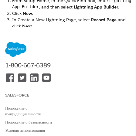
From Setup Home, in the Quick Find box, enter
Lightning
App Builder
, and then select
Lightning App Builder
.
Click
New
.
In Create a New Lightning Page, select
Record Page
and
click
Next
.
Enter a label and select the
Engagement Interaction
object for the new Lightning record page.
1-800-667-6389
SALESFORCE
Положение о
Click
Save
.
конфиденциальности
Select a page template and click
Finish
.
The No Data for this Object window appears, which says
Положение о безопасности
that the selected object has no records. That’s fine.
Условия использования
Engagement Interaction records are auto-created at