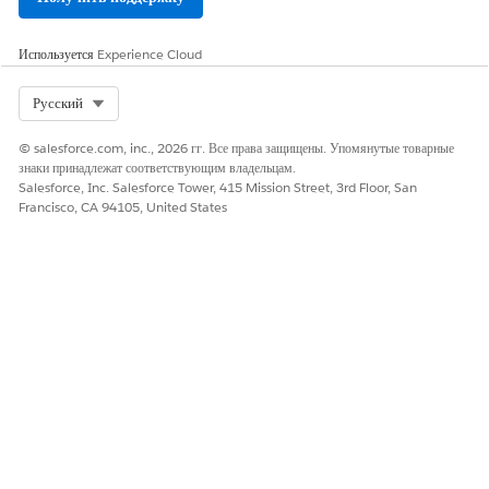
Используется
Experience Cloud
Select Org
Русский
Save and activate your changes.
Close Flow Builder.
© salesforce.com, inc., 2026 гг. Все права защищены. Упомянутые товарные
знаки принадлежат соответствующим владельцам.
Salesforce, Inc. Salesforce Tower, 415 Mission Street, 3rd Floor, San
Francisco, CA 94105, United States
ЭТА СТАТЬЯ РЕШИЛА ВАШУ ПРОБЛЕМУ?
Оставьте свой отзыв, чтобы мы могли стать лучше!
Да
Нет