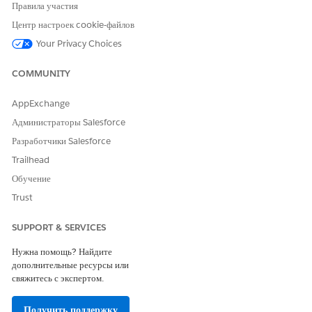
Правила участия
runtime.
Центр настроек cookie-файлов
Read the message and then close the window.
Drop the Flow component on the page.
Your Privacy Choices
Select the relevant flow in the Flow field.
In the attributes panel, select
Pass record ID into this
COMMUNITY
variable
.
AppExchange
Администраторы Salesforce
Разработчики Salesforce
Trailhead
Обучение
Trust
SUPPORT & SERVICES
Нужна помощь? Найдите
дополнительные ресурсы или
свяжитесь с экспертом.
Получить поддержку