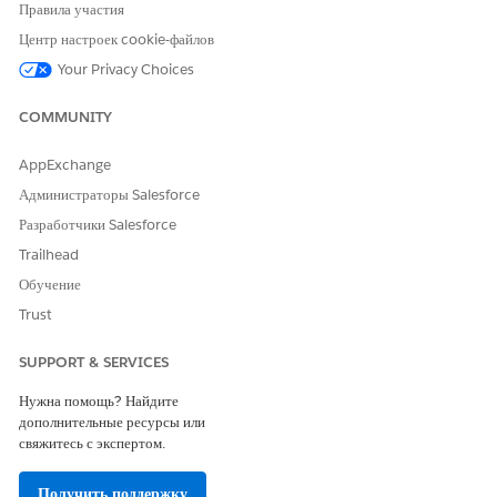
Правила участия
changes.
Центр настроек cookie-файлов
To delete a connection, click the down arrow of the
connection, and select
Your Privacy Choices
Delete
.
You can delete a connection only when it’s not used by
any integration app.
COMMUNITY
AppExchange
Администраторы Salesforce
ЭТА СТАТЬЯ РЕШИЛА ВАШУ ПРОБЛЕМУ?
Разработчики Salesforce
Оставьте свой отзыв, чтобы мы могли стать лучше!
Trailhead
Да
Нет
Обучение
Trust
SUPPORT & SERVICES
Нужна помощь? Найдите
дополнительные ресурсы или
свяжитесь с экспертом.
Получить поддержку