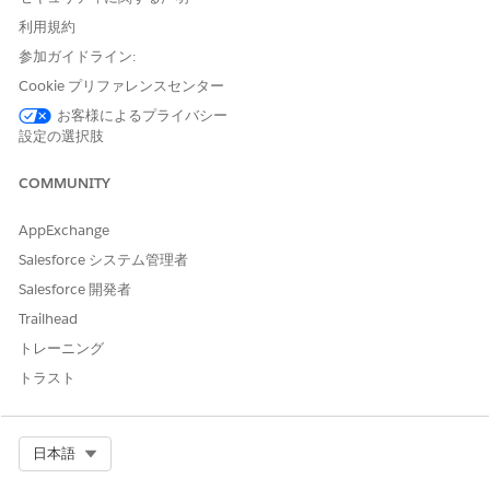
利用規約
参加ガイドライン:
Cookie プリファレンスセンター
NOTE
お客様によるプライバシー
Sort the records by clicking the column names.
設定の選択肢
COMMUNITY
From Setup, in the Quick Find box, enter
Audit Trail
Export Dashboard
, and then select
Audit Trail Export
AppExchange
Dashboard
.
To download the exported CSV file, click
Download
, or to
Salesforce システム管理者
remove the file if it’s no longer needed, click
Delete
.
Salesforce 開発者
The files are automatically deleted and removed from
Trailhead
Audit Trail Export Dashboard after 72 hours.
トレーニング
トラスト
この記事で問題は解決されましたか?
ご意見をお待ちしております。
Select Org
日本語
はい
いいえ