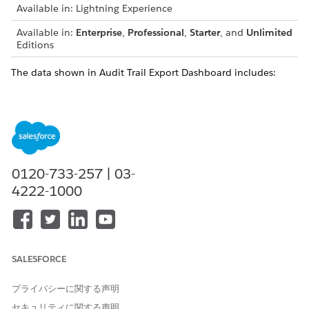
Available in: Lightning Experience
Available in:
Enterprise
,
Professional
,
Starter
, and
Unlimited
Editions
The data shown in Audit Trail Export Dashboard includes:
COLUMN
DESCRIPTION
File Name
The name of the exported
audit records CSV file.
Exported By
The user who submitted the
0120-733-257 | 03-
export request. Click the
name of the user to see
4222-1000
details of the user.
Export Start Timestamp
The date and time when the
export of audit records
started.
SALESFORCE
Export Complete Timestamp
The date and time when the
export of audit records
プライバシーに関する声明
completed.
セキュリティに関する声明