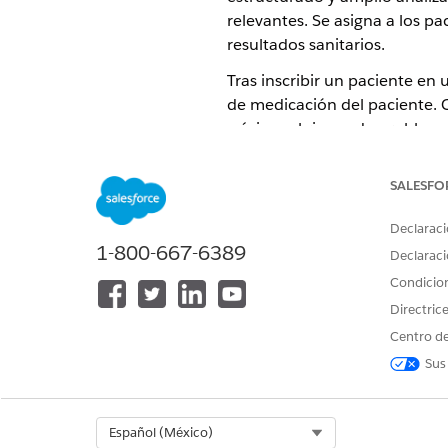
relevantes. Se asigna a los p
resultados sanitarios.
Tras inscribir un paciente en
de medicación del paciente. 
mínimo el riesgo de problema
Revisión de medicaciones de 
Detectar problemas clínicos
SALESFO
Asignación de listas de tareas
Seguimiento de validaciones
Declaraci
Compartir el documento de re
1-800-667-6389
Declaraci
Reevaluación periódica de la
Condicio
Directric
Centro de
¿RESOLVIÓ ESTE ARTÍCULO SU 
Sus
¡Háganos saber cómo podemos m
Select Org
Español (México)