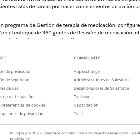
acientes listas de tareas por hacer con elementos de acción p
 un programa de Gestión de terapia de medicación, configure
Con el enfoque de 360 grados de Revisión de medicación inte
s relacionados con la medicación:
prescripción y universales
RCE
COMMUNITY
 por hacer al paciente
 para garantizar que no se omite ninguna medicación
ón de privacidad
AppExchange
sumen Revisión de medicación integral con el paciente después de
ón de seguridad
Administradores de Salesforce
 salud del paciente y solución de nuevos problemas
nes de uso
Desarrolladores de Salesforce
es de participación
Trailhead
 preferencias de cookies
Capacitación
PROBLEMA?
 opciones de privacidad
Trust
ejorar!
© Copyright 2026, Salesforce.com Inc. Todos los derechos reservados. Las d
propietarios.