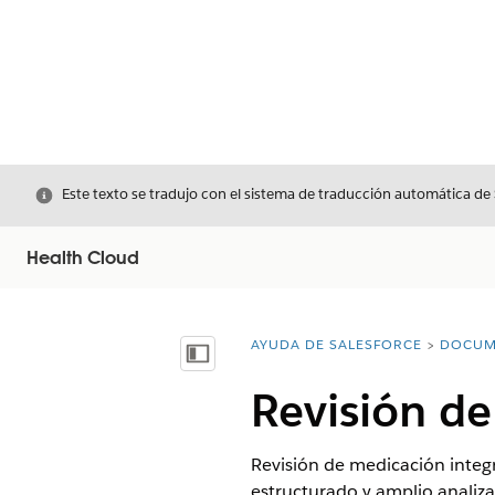
Cerrar
Este texto se tradujo con el sistema de traducción automática de
Health Cloud
AYUDA DE SALESFORCE
DOCUM
Usted está aquí:
Mostrar índice de materias
Revisión de
Revisión de medicación integr
estructurado y amplio analiz