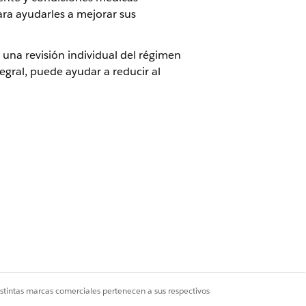
ara ayudarles a mejorar sus
 una revisión individual del régimen
gral, puede ayudar a reducir al
 la revisión
Sí
No
istintas marcas comerciales pertenecen a sus respectivos