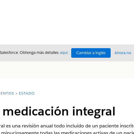
 Salesforce. Obtenga más detalles
aquí
.
Cambiar a inglés
Ahora no
ENTOS
ESTADO
 medicación integral
al es una revisión anual todo incluido de un paciente inscrit
a minuciosamente todas las medicaciones activas de un paci