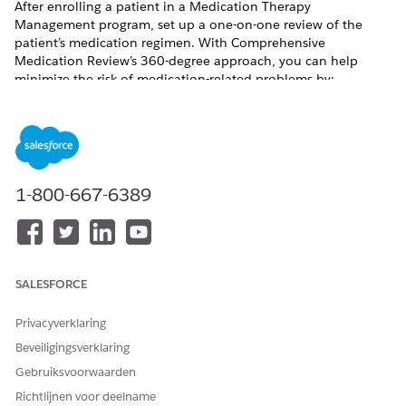
After enrolling a patient in a Medication Therapy
Management program, set up a one-on-one review of the
patient’s medication regimen. With Comprehensive
Medication Review’s 360-degree approach, you can help
minimize the risk of medication-related problems by:
Reviewing prescription and over-the-counter medications
Detecting clinical issues
Assigning to-do lists to the patient
Tracking validations to ensure no medication is
overlooked
1-800-667-6389
Sharing the Comprehensive Medication Review summary
document with the patient after the review
Periodically reassessing the patient’s health and
addressing new issues
SALESFORCE
Privacyverklaring
HEEFT DIT ARTIKEL UW PROBLEEM OPGELOST?
Beveiligingsverklaring
Laat ons weten wat we kunnen doen om te verbeteren!
Gebruiksvoorwaarden
Ja
Nee
Richtlijnen voor deelname