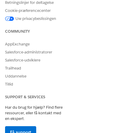
Retningslinjer for deltagelse
Cookie-præferencecenter
LØSTE DENNE ARTIKEL DIT PROBLEM?
Uw privacybeslissingen
Giv os besked, så vi kan forbedre os!
COMMUNITY
Ja
Nej
AppExchange
Salesforce-administratorer
Salesforce-udviklere
Trailhead
Uddannelse
Tillid
SUPPORT & SERVICES
Har du brug for hjælp? Find flere
ressourcer, eller få kontakt med
en ekspert.
Få support