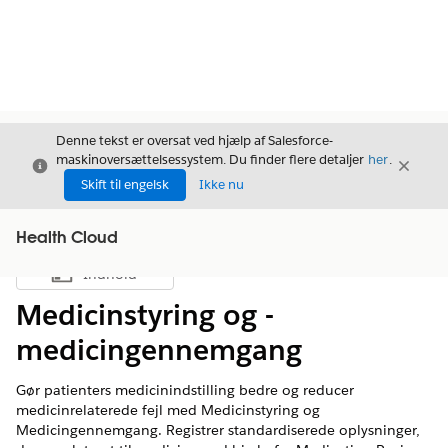
Denne tekst er oversat ved hjælp af Salesforce-
maskinoversættelsessystem. Du finder flere detaljer
her
.
Luk
Luk
Luk
Skift til engelsk
Ikke nu
Health Cloud
Indhold
Vis indholdsfortegnelse
Medicinstyring og -
medicingennemgang
Gør patienters medicinindstilling bedre og reducer
medicinrelaterede fejl med Medicinstyring og
Medicingennemgang. Registrer standardiserede oplysninger,