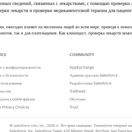
анных сведений, связанных с лекарствами, с помощью проверки 
ерки лекарств и проверки медикаментозной терапии для пациен
ми, ежегодно влияют на миллионы людей во всем мире, приводя к нежел
иентов, так и для плательщиков. Как клиницист, проверка лекарств мож
оставив инструменты, необходимые для эффективного управления лекарст
RCE
COMMUNITY
ть количество ошибок, связанных с лекарствами, предоставляя инструме
карств; проверки лекарств с пациентом; принятия клинических решений 
у и предписанию пациента.
е о конфиденциальности
AppExchange
 о безопасности
Администраторы Salesforce
спользования
Разработчики Salesforce
частия
Trailhead
РОБЛЕМУ?
троек cookie-файлов
Обучение
и стать лучше!
r Privacy Choices
Trust
© salesforce.com, inc., 2026 гг. Все права защищены. Упомянутые товарные з
Salesforce, Inc. Salesforce Tower, 415 Mission Street, 3rd Floor, San Francis