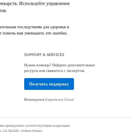
лекарств. Используйте управление
тов.
ательным последствиям для здоровья и
ет помочь вам уменьшить эти ошибки,
вами пациента.
SUPPORT & SERVICES
нты, необходимые для разработки
и рекомендаций на основе проверки; и
Нужна помощь? Найдите дополнительные
ресурсы или свяжитесь с экспертом.
Получить поддержку
Да
Нет
Используется
Experience Cloud
наки принадлежат соответствующим владельцам.
co, CA 94105, United States