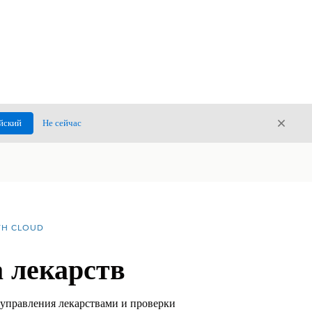
Закры
йский
Не сейчас
Закрыт
TH CLOUD
 лекарств
 управления лекарствами и проверки