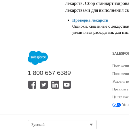
лекарств. Сбор стандартизиров
лекарствами для выполнения св
Проверка лекарств
Ошибки, связанные с лекарства
увеличивая расходы как для пац
связанные с лекарствами, пред
Управление лекарствами
SALESFO
Health Cloud помогает сократи
курируемого списка текущих ле
передачи рекомендаций пациент
Положени
1-800-667-6389
Положение
Условия и
Правила у
ЭТА СТАТЬЯ РЕШИЛА ВАШУ П
Центр нас
Оставьте свой отзыв, чтобы мы могл
You
Select Org
Русский