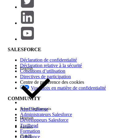
Ajouter
Gamme de produits
Impact des fonctionnalités
SALESFORCE
Déclaration de confidentialité
Déclaration relative à la sécurité
English
Conditions d’utilisation
Directives de participation
Centre de préférence des cookies
Vos choix en matière de confidentialité
Edition
COMMUNITY
AppExchange
Select Org
Français
Administrateurs Salesforce
Deutsch
Développeurs Salesforce
Trailhead
Italiano
Expérience
Formation
Confiance
日本語