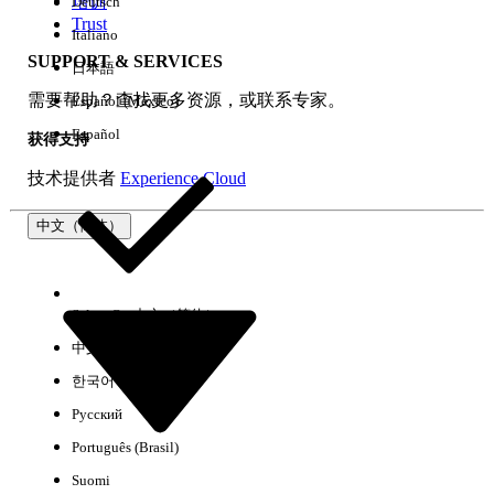
培训
Deutsch
Trust
Italiano
SUPPORT & SERVICES
日本語
全部清除
完成
需要帮助？查找更多资源，或联系专家。
Español (México)
Español
获得支持
技术提供者
Experience Cloud
中文（简体）
Select Org
中文（简体）
中文（繁体）
한국어
Русский
没有结果
Português (Brasil)
以下是一些搜索提示
Suomi