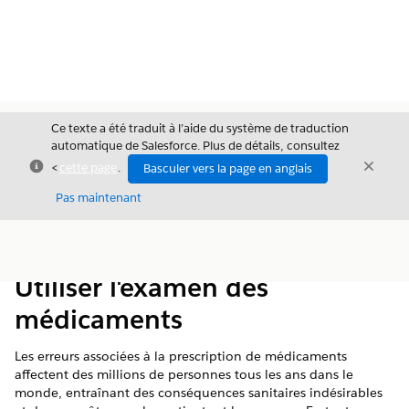
Ce texte a été traduit à l’aide du système de traduction
automatique de Salesforce. Plus de détails, consultez
Fermer
Ferme
<
cette page
.
Basculer vers la page en anglais
Fermer
Pas maintenant
Table des
Afficher la table des matières
matières
Utiliser l'examen des
médicaments
Les erreurs associées à la prescription de médicaments
affectent des millions de personnes tous les ans dans le
monde, entraînant des conséquences sanitaires indésirables