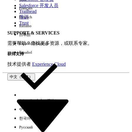
Salesforce 开发人员
Français
体验
Trailhead
培训
Deutsch
Trust
Italiano
SUPPORT & SERVICES
日本語
全部清除
完成
需要帮助？查找更多资源，或联系专家。
Español (México)
Español
获得支持
技术提供者
Experience Cloud
中文（简体）
Select Org
中文（简体）
中文（繁体）
한국어
Русский
没有结果