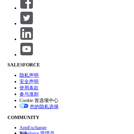
筛选器 (0)
选择筛选器
添加
产品区域
SALESFORCE
功能影响
隐私声明
安全声明
使用条款
参与准则
Cookie 首选项中心
版本
您的隐私选择
COMMUNITY
AppExchange
Salesforce 管理员
英语